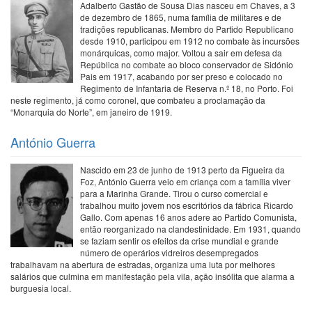
Adalberto Gastão de Sousa Dias nasceu em Chaves, a 3
de dezembro de 1865, numa família de militares e de
tradições republicanas. Membro do Partido Republicano
desde 1910, participou em 1912 no combate às incursões
monárquicas, como major. Voltou a sair em defesa da
República no combate ao bloco conservador de Sidónio
Pais em 1917, acabando por ser preso e colocado no
Regimento de Infantaria de Reserva n.º 18, no Porto. Foi
neste regimento, já como coronel, que combateu a proclamação da
“Monarquia do Norte”, em janeiro de 1919.
António Guerra
Nascido em 23 de junho de 1913 perto da Figueira da
Foz, António Guerra veio em criança com a família viver
para a Marinha Grande. Tirou o curso comercial e
trabalhou muito jovem nos escritórios da fábrica Ricardo
Gallo. Com apenas 16 anos adere ao Partido Comunista,
então reorganizado na clandestinidade. Em 1931, quando
se faziam sentir os efeitos da crise mundial e grande
número de operários vidreiros desempregados
trabalhavam na abertura de estradas, organiza uma luta por melhores
salários que culmina em manifestação pela vila, ação insólita que alarma a
burguesia local.