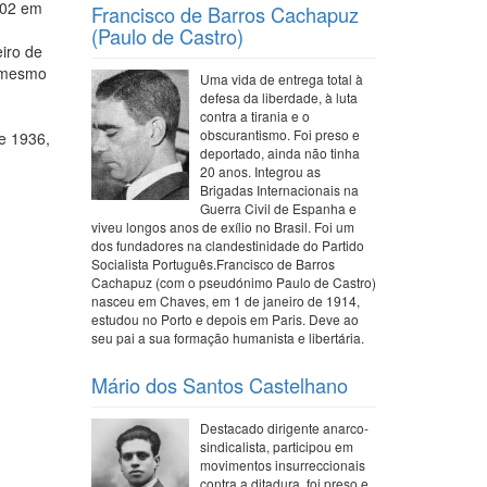
1902 em
Francisco de Barros Cachapuz
(Paulo de Castro)
iro de
o mesmo
Uma vida de entrega total à
defesa da liberdade, à luta
contra a tirania e o
obscurantismo. Foi preso e
de 1936,
deportado, ainda não tinha
20 anos. Integrou as
Brigadas Internacionais na
Guerra Civil de Espanha e
viveu longos anos de exílio no Brasil. Foi um
dos fundadores na clandestinidade do Partido
Socialista Português.Francisco de Barros
Cachapuz (com o pseudónimo Paulo de Castro)
nasceu em Chaves, em 1 de janeiro de 1914,
estudou no Porto e depois em Paris. Deve ao
seu pai a sua formação humanista e libertária.
Mário dos Santos Castelhano
Destacado dirigente anarco-
sindicalista, participou em
movimentos insurreccionais
contra a ditadura, foi preso e