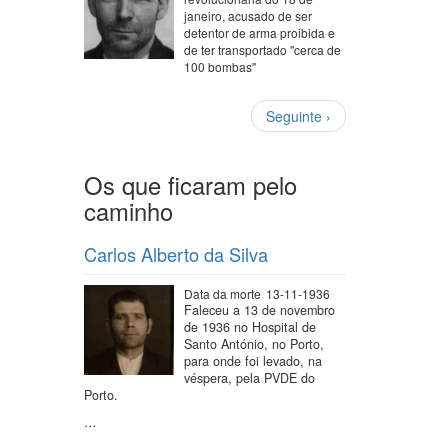
janeiro, acusado de ser
detentor de arma proibida e
de ter transportado "cerca de
100 bombas"
Paginação
Próxima
Seguinte ›
página
Os que ficaram pelo
caminho
Carlos Alberto da Silva
Data da morte
13-11-1936
Faleceu a 13 de novembro
de 1936 no Hospital de
Santo António, no Porto,
para onde foi levado, na
véspera, pela PVDE do
Porto.
…