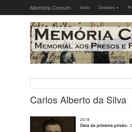
Memória Comum
Main
Início
Dossiers
Pr
navigation
Passar
para
o
conteúdo
principal
Carlos Alberto da Silva
2418
Data da primeira prisão