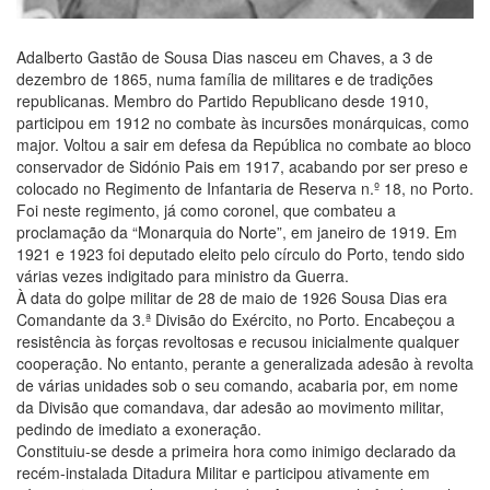
Adalberto Gastão de Sousa Dias nasceu em Chaves, a 3 de
dezembro de 1865, numa família de militares e de tradições
republicanas. Membro do Partido Republicano desde 1910,
participou em 1912 no combate às incursões monárquicas, como
major. Voltou a sair em defesa da República no combate ao bloco
conservador de Sidónio Pais em 1917, acabando por ser preso e
colocado no Regimento de Infantaria de Reserva n.º 18, no Porto.
Foi neste regimento, já como coronel, que combateu a
proclamação da “Monarquia do Norte”, em janeiro de 1919. Em
1921 e 1923 foi deputado eleito pelo círculo do Porto, tendo sido
várias vezes indigitado para ministro da Guerra.
À data do golpe militar de 28 de maio de 1926 Sousa Dias era
Comandante da 3.ª Divisão do Exército, no Porto. Encabeçou a
resistência às forças revoltosas e recusou inicialmente qualquer
cooperação. No entanto, perante a generalizada adesão à revolta
de várias unidades sob o seu comando, acabaria por, em nome
da Divisão que comandava, dar adesão ao movimento militar,
pedindo de imediato a exoneração.
Constituiu-se desde a primeira hora como inimigo declarado da
recém-instalada Ditadura Militar e participou ativamente em