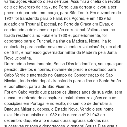
várias ações visando o seu derrube. Assumiu a chefia da revolta
de 3 de fevereiro de 1927, no Porto, cuja derrota o levou a ser
preso e deportado, em março, para São Tomé. Em dezembro de
1927 foi transferido para o Faial, nos Açores, e em 1929 foi
julgado em Tribunal Especial, no Forte da Graça em Elvas, e
condenado a dois anos de prisão correcional. Voltou a ser-lhe
fixada residência no Faial em 1930 e, posteriormente, foi
deportado para o Funchal, na ilha da Madeira. Nesta ilha foi
contactado para chefiar novo movimento revolucionário, em abril
de 1931, e nomeado governador militar da Madeira pela Junta
Revolucionária.
Derrotado o levantamento, Sousa Dias foi demitido, sem qualquer
pensão, direitos e honras, novamente preso e deportado para
Cabo Verde e internado no Campo de Concentração de São
Nicolau, tendo sido depois transferido para a ilha de Santo Antão
e, por último, para a de São Vicente.
Foi em Cabo Verde que passou os últimos anos da sua vida, sem
nunca ter deixado de conspirar e estabelecer relações com as
oposições em Portugal e no exílio, no sentido de derrubar a
Ditadura Militar e, depois, o Estado Novo. Vendo o seu nome
excluído da amnistia de 1932 e do decreto nº 21 943 de
dezembro daquele ano e após duras agruras sofridas nas
sucessivas prisões e deportações, o general Sousa Dias viria a