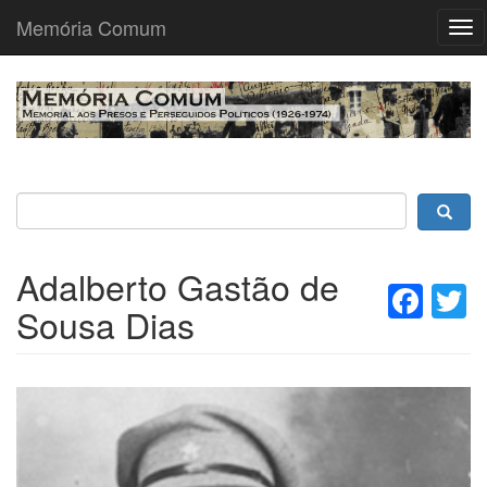
Memória Comum
Tog
nav
Passar
para
o
conteúdo
principal
Adalberto Gastão de
Fac
T
Sousa Dias