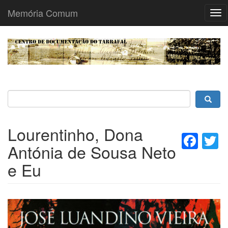
Memória Comum
Tog
nav
Passar
para
o
conteúdo
principal
Lourentinho, Dona
Fac
T
Antónia de Sousa Neto
e Eu