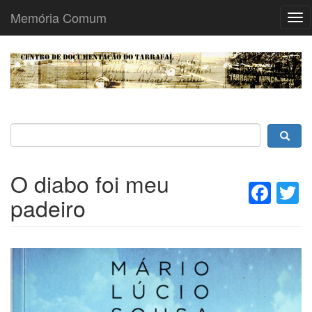
Memória Comum
Tog
nav
Passar
para
o
conteúdo
principal
O diabo foi meu
Fac
T
padeiro