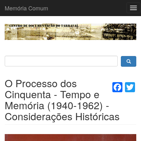
Memória Comum
Tog
nav
Passar
para
o
conteúdo
principal
O Processo dos
Fac
T
Cinquenta - Tempo e
Memória (1940-1962) -
Considerações Históricas