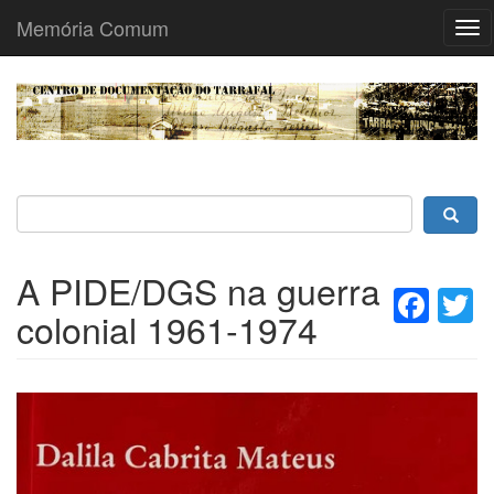
Memória Comum
Tog
nav
Passar
para
o
conteúdo
principal
A PIDE/DGS na guerra
Fac
T
colonial 1961-1974