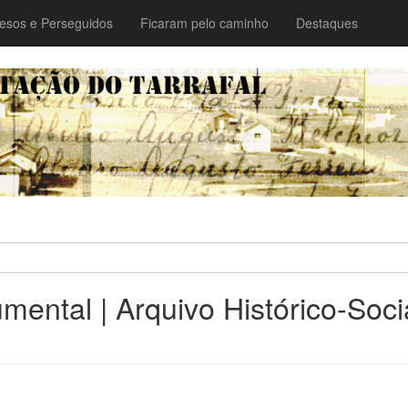
esos e Perseguidos
Ficaram pelo caminho
Destaques
ental | Arquivo Histórico-Socia