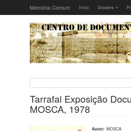
Memória Comum
Main
Início
Dossiers
Pr
navigation
Passar
para
o
conteúdo
principal
Tarrafal Exposição Docum
MOSCA, 1978
Autor
MOSCA