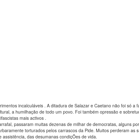
entos incalculáveis . A ditadura de Salazar e Caetano não foi só a fa
cultural, a humilhação de todo um povo. Foi também opressão e sobretu
ascistas mais activos .
 Tarrafal, passaram muitas dezenas de milhar de democratas, alguns po
barbaramente torturados pelos carrascos da Pide. Muitos perderam as 
 de assistência, das desumanas condiçÕes de vida.