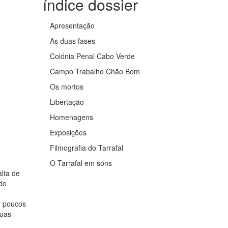
índice dossier
Apresentação
As duas fases
Colónia Penal Cabo Verde
Campo Trabalho Chão Bom
Os mortos
Libertação
Homenagens
Exposições
Filmografia do Tarrafal
O Tarrafal em sons
lta de
do
r poucos
suas