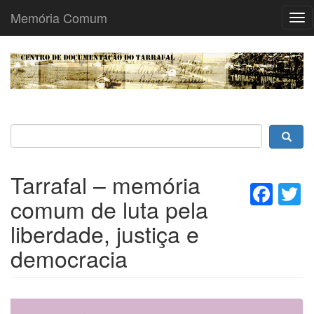
Memória Comum
Tog
nav
Passar
para
o
conteúdo
principal
Tarrafal – memória
Fac
T
comum de luta pela
liberdade, justiça e
democracia