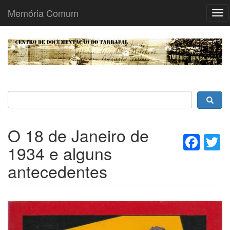
Memória Comum
Tog
nav
Passar
para
o
conteúdo
principal
O 18 de Janeiro de
Fac
T
1934 e alguns
antecedentes