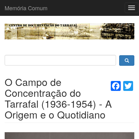
Memória Comum
Tog
nav
Passar
para
o
conteúdo
principal
O Campo de
Fac
T
Concentração do
Tarrafal (1936-1954) - A
Origem e o Quotidiano