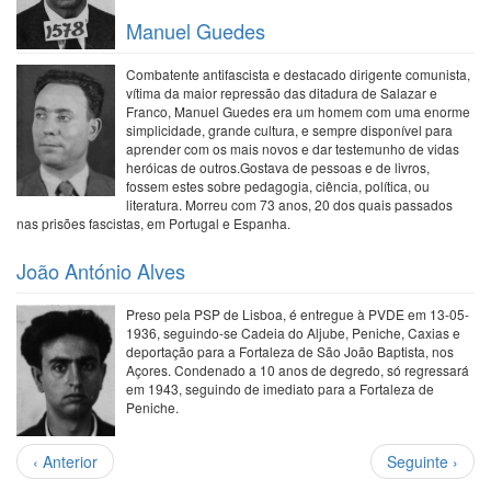
Manuel Guedes
Combatente antifascista e destacado dirigente comunista,
vítima da maior repressão das ditadura de Salazar e
Franco, Manuel Guedes era um homem com uma enorme
simplicidade, grande cultura, e sempre disponível para
aprender com os mais novos e dar testemunho de vidas
heróicas de outros.Gostava de pessoas e de livros,
fossem estes sobre pedagogia, ciência, política, ou
literatura. Morreu com 73 anos, 20 dos quais passados
nas prisões fascistas, em Portugal e Espanha.
João António Alves
Preso pela PSP de Lisboa, é entregue à PVDE em 13-05-
1936, seguindo-se Cadeia do Aljube, Peniche, Caxias e
deportação para a Fortaleza de São João Baptista, nos
Açores. Condenado a 10 anos de degredo, só regressará
em 1943, seguindo de imediato para a Fortaleza de
Peniche.
Paginação
Página
Próxima
‹ Anterior
Seguinte ›
anterior
página