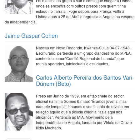
Foi o último do grupo a sair e consegue chegar a Lisboa,
onde se encontra com outros presos com quem tinha
estado no Tarrafal. Foge depois para França, volta a
Lisboa após o 25 de Abril e regressa a Angola na véspera
da independência.
Jaime Gaspar Cohen
Nasceu em Novo Redondo, Kwanza-Sul, a 04-07-1948.
Escriturário, pertencia a um grupo clandestino do MPLA,
conhecido como "Comité Regional de Luanda", que
reunia operários, intelectuais e estudantes.
Carlos Alberto Pereira dos Santos Van-
Dúnem (Beto)
Preso em Junho de 1959, era então chefe do sector
oficinal na firma Gomes &Irmão: “Éramos jovens, mas
naquele tempo já tínhamos o sentimento de revolta em
relação àquilo que a polícia colonial fazia aqui aos
africanos”. Pertencia ao MIA, Movimento pela
Independência de Angola, fundado por Viriato da Cruz e
Ilídio Machado.