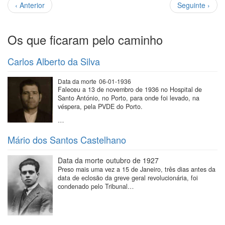
Paginação
Página
Próxima
‹ Anterior
Seguinte ›
anterior
página
Os que ficaram pelo caminho
Carlos Alberto da Silva
Data da morte
06-01-1936
Faleceu a 13 de novembro de 1936 no Hospital de
Santo António, no Porto, para onde foi levado, na
véspera, pela PVDE do Porto.
…
Mário dos Santos Castelhano
Data da morte
outubro de 1927
Preso mais uma vez a 15 de Janeiro, três dias antes da
data de eclosão da greve geral revolucionária, foi
condenado pelo Tribunal…