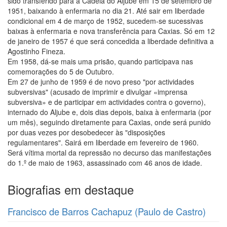
sido transferido para a Cadeia do Aljube em 15 de setembro de
1951, baixando à enfermaria no dia 21. Até sair em liberdade
condicional em 4 de março de 1952, sucedem-se sucessivas
baixas à enfermaria e nova transferência para Caxias. Só em 12
de janeiro de 1957 é que será concedida a liberdade definitiva a
Agostinho Fineza.
Em 1958, dá-se mais uma prisão, quando participava nas
comemorações do 5 de Outubro.
Em 27 de junho de 1959 é de novo preso "por actividades
subversivas" (acusado de imprimir e divulgar «imprensa
subversiva» e de participar em actividades contra o governo),
internado do Aljube e, dois dias depois, baixa à enfermaria (por
um mês), seguindo diretamente para Caxias, onde será punido
por duas vezes por desobedecer às "disposições
regulamentares". Sairá em liberdade em fevereiro de 1960.
Será vítima mortal da repressão no decurso das manifestações
do 1.º de maio de 1963, assassinado com 46 anos de idade.
Biografias em destaque
Francisco de Barros Cachapuz (Paulo de Castro)