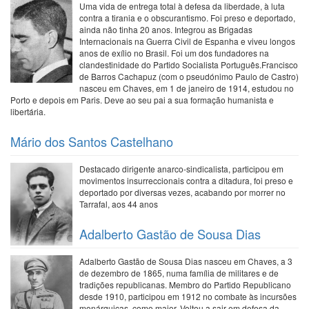
Uma vida de entrega total à defesa da liberdade, à luta
contra a tirania e o obscurantismo. Foi preso e deportado,
ainda não tinha 20 anos. Integrou as Brigadas
Internacionais na Guerra Civil de Espanha e viveu longos
anos de exílio no Brasil. Foi um dos fundadores na
clandestinidade do Partido Socialista Português.Francisco
de Barros Cachapuz (com o pseudónimo Paulo de Castro)
nasceu em Chaves, em 1 de janeiro de 1914, estudou no
Porto e depois em Paris. Deve ao seu pai a sua formação humanista e
libertária.
Mário dos Santos Castelhano
Destacado dirigente anarco-sindicalista, participou em
movimentos insurreccionais contra a ditadura, foi preso e
deportado por diversas vezes, acabando por morrer no
Tarrafal, aos 44 anos
Adalberto Gastão de Sousa Dias
Adalberto Gastão de Sousa Dias nasceu em Chaves, a 3
de dezembro de 1865, numa família de militares e de
tradições republicanas. Membro do Partido Republicano
desde 1910, participou em 1912 no combate às incursões
monárquicas, como major. Voltou a sair em defesa da