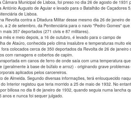
a Câmara Municipal de Lisboa, foi preso no dia 26 de agosto de 1931 
da António Augusto de Aguiar e levado para o Batalhão de Caçadores 5
itenciária de Lisboa.
na Revolta contra a Ditadura Militar desse mesmo dia 26 de janeiro de
do, a 2 de setembro, da Penitenciária para o navio "Pedro Gomes" que 
 mais 357 deportados (271 civis e 87 militares).
 mês e meio depois, a 16 de outubro, é levado para o campo de
lha de Ataúro, conhecida pelo clima insalubre e temperaturas muito el
 fora colocados cerca de 350 deportados da Revolta de 26 de janeiro 
ados com ramagens e cobertos de capim.
ransportada em canos de ferro de onde saía com uma temperatura que
e (geralmente à base de búfalo e arroz) - originando grave problemas
rporais aplicados pelos carcereiros.
o de Almeida. Segundo diversas informações, terá enlouquecido naqu
do Interior registou que teria morrido a 25 de maio de 1932. No entan
or biliosa no dia 8 de janeiro de 1932, quando seguia numa lancha q
25 anos e nunca foi sequer julgado.