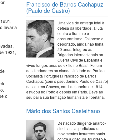
por
Francisco de Barros Cachapuz
,
(Paulo de Castro)
 1931,
Uma vida de entrega total à
o levaria
defesa da liberdade, à luta
contra a tirania e o
obscurantismo. Foi preso e
deportado, ainda não tinha
evadas,
20 anos. Integrou as
de 1931,
Brigadas Internacionais na
Guerra Civil de Espanha e
viveu longos anos de exílio no Brasil. Foi um
 de
dos fundadores na clandestinidade do Partido
Socialista Português.Francisco de Barros
Cachapuz (com o pseudónimo Paulo de Castro)
ele
nasceu em Chaves, em 1 de janeiro de 1914,
to,
estudou no Porto e depois em Paris. Deve ao
ue o
seu pai a sua formação humanista e libertária.
Mário dos Santos Castelhano
Destacado dirigente anarco-
sindicalista, participou em
movimentos insurreccionais
contra a ditadura, foi preso e