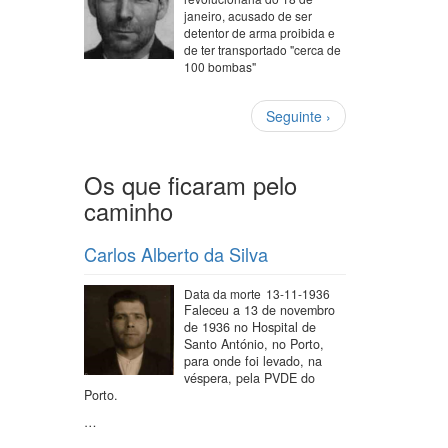
janeiro, acusado de ser
detentor de arma proibida e
de ter transportado "cerca de
100 bombas"
Paginação
Próxima
Seguinte ›
página
Os que ficaram pelo
caminho
Carlos Alberto da Silva
Data da morte
13-11-1936
Faleceu a 13 de novembro
de 1936 no Hospital de
Santo António, no Porto,
para onde foi levado, na
véspera, pela PVDE do
Porto.
…