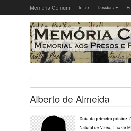
Memória Comum
Main
Início
Dossiers
Pr
navigation
Passar
para
o
conteúdo
principal
Alberto de Almeida
Data da primeira prisão
Natural de Viseu, filho de