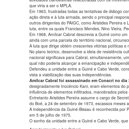
que viria a ser o MPLA.
Em 1963, frustradas todas as tentativas de diálogo c
ação direta e à luta armada, sendo o principal respons
outros dirigentes do PAIGC, como Aristides Pereira e L
luta, entre os quais Francisco Mendes, Nino Vieira, P
Em 1968, Amílcar Cabral descrevia a Guiné como um 
ainda com uma parcela do território nacional, circunsc
A luta que dirige obtém crescentes vitórias políticas 
No plano teórico, desenvolve a ideia de resistência c
nacional significava para Cabral, simultaneamente, um 
qual não poderia alcançar a emancipação e independê
Defendeu a unidade entre a Guiné e Cabo Verde, cons
vista a viabilização das suas independências.
Amílcar Cabral foi assassinado em Conacri no dia 
designadamente Inocêncio Kani, eram elementos do pr
influência de elementos infiltrados, manobrados pelos 
Entretanto Aristides Pereira assume o cargo de Secr
do Boé, a 24 de setembro de 1973, escassos meses a
A independência da Guiné-Bissau é reconhecida por 
em 5 de julho de 1975.
O sonho da unidade entre a Guiné e Cabo Verde, que 