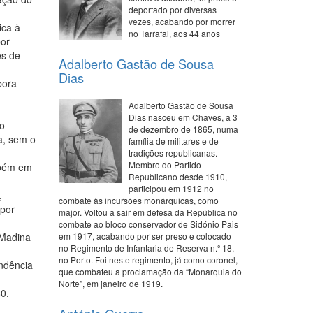
deportado por diversas
vezes, acabando por morrer
ica à
no Tarrafal, aos 44 anos
por
es de
Adalberto Gastão de Sousa
Dias
bora
Adalberto Gastão de Sousa
Dias nasceu em Chaves, a 3
ão
de dezembro de 1865, numa
ia, sem o
família de militares e de
tradições republicanas.
Membro do Partido
mbém em
Republicano desde 1910,
participou em 1912 no
,
combate às incursões monárquicas, como
 por
major. Voltou a sair em defesa da República no
combate ao bloco conservador de Sidónio Pais
 Madina
em 1917, acabando por ser preso e colocado
no Regimento de Infantaria de Reserva n.º 18,
no Porto. Foi neste regimento, já como coronel,
ndência
que combateu a proclamação da “Monarquia do
Norte”, em janeiro de 1919.
0.