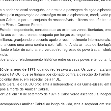
om o poder colonial português, determina a passagem da ação diplomát
ável pela organização da estratégia militar e diplomática, coadjuvado 
uís Cabral, e por um conjunto de responsáveis militares nas três frent
edro Pires e Carmen Pereira.
Estado independente, consideradas as extensas zonas libertadas, em
rita aos centros urbanos, ocupada por forças estrangeiras.
e militares, granjeando crescente apoio e reconhecimento internacionais.
ultural como uma arma contra o colonialismo. A luta armada de libertaç
facto e fator de cultura, e o verdadeiro regresso do povo à sua histór
ncia.
iderando o relacionamento histórico entre os seus povos e tendo ta
20 de janeiro de 1973
, quando regressava a casa. Os que o mataram
óprio PAIGC, que se tinham posicionado contra a direcção do Partido
colonialistas e, em especial, pela PIDE.
etário Geral, e o PAIGC proclama a independência da Guiné-Bissau em
pós a morte de Amílcar Cabral.
Portugal em 10 de setembro de 1974 e Cabo Verde ascendeu à indepe
acompanhou Amílcar Cabral ao longo da vida, viria a soçobrar em 198