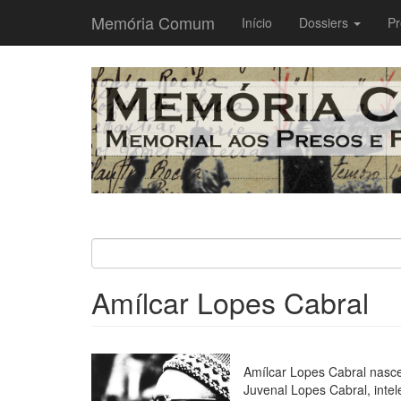
Memória Comum
Main
Início
Dossiers
Pr
navigation
Passar
para
o
conteúdo
principal
Amílcar Lopes Cabral
Amílcar Lopes Cabral nasce
Juvenal Lopes Cabral, intele