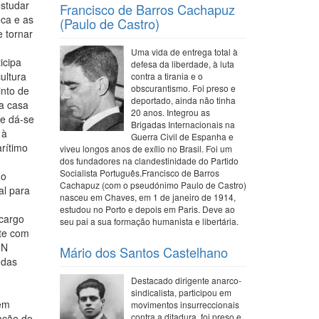
estudar
Francisco de Barros Cachapuz
ca e as
(Paulo de Castro)
 tornar
Uma vida de entrega total à
icipa
defesa da liberdade, à luta
ultura
contra a tirania e o
obscurantismo. Foi preso e
nto de
deportado, ainda não tinha
na casa
20 anos. Integrou as
 e dá-se
Brigadas Internacionais na
 à
Guerra Civil de Espanha e
rítimo
viveu longos anos de exílio no Brasil. Foi um
dos fundadores na clandestinidade do Partido
Socialista Português.Francisco de Barros
 o
Cachapuz (com o pseudónimo Paulo de Castro)
al para
nasceu em Chaves, em 1 de janeiro de 1914,
estudou no Porto e depois em Paris. Deve ao
 cargo
seu pai a sua formação humanista e libertária.
nte com
IN
Mário dos Santos Castelhano
 das
Destacado dirigente anarco-
sindicalista, participou em
 em
movimentos insurreccionais
contra a ditadura, foi preso e
ação do