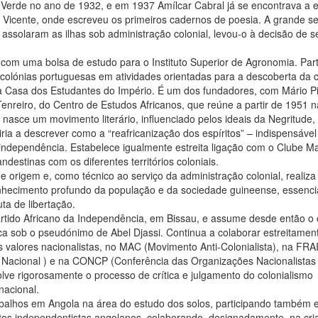
 Verde no ano de 1932, e em 1937 Amílcar Cabral já se encontrava a 
 Vicente, onde escreveu os primeiros cadernos de poesia. A grande se
ssolaram as ilhas sob administração colonial, levou-o à decisão de se
com uma bolsa de estudo para o Instituto Superior de Agronomia. Part
colónias portuguesas em atividades orientadas para a descoberta da c
 Casa dos Estudantes do Império. É um dos fundadores, com Mário Pi
enreiro, do Centro de Estudos Africanos, que reúne a partir de 1951 
 nasce um movimento literário, influenciado pelos ideais da Negritude,
iria a descrever como a “reafricanização dos espíritos” – indispensável
independência. Estabelece igualmente estreita ligação com o Clube Ma
destinas com os diferentes territórios coloniais.
rigem e, como técnico ao serviço da administração colonial, realiza
hecimento profundo da população e da sociedade guineense, essenci
uta de libertação.
rtido Africano da Independência, em Bissau, e assume desde então o
ítica sob o pseudónimo de Abel Djassi. Continua a colaborar estreitame
 valores nacionalistas, no MAC (Movimento Anti-Colonialista), na FRA
a Nacional ) e na CONCP (Conferência das Organizações Nacionalistas
e rigorosamente o processo de crítica e julgamento do colonialismo
nacional.
rabalhos em Angola na área do estudo dos solos, participando também
tos independentistas angolanos, colaborando, designadamente, na cri