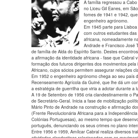
A família regressou a Cabo
no Liceu Gil Eanes, em São
fomes de 1941 e 1942, que a
engenheiro agrónomo.
Em 1945 parte para Lisboa 
com outros estudantes das 
africana, nomeadamente na
Andrade e Francisco José T
de família de Alda do Espírito Santo. Destes encontros
a afirmação da identidade africana - fase que Cabral v
formação dos futuros dirigentes dos movimentos pela 
Africano, cujos sócios permitem assegurar relações clan
Em 1952 o engenheiro agrónomo chega ao seu país de o
Recenseamento Agrícola da Guiné, que lhe dá um con
a estratégia de guerrilha que viria a adotar durante a l
A 19 de Setembro de 1956 cria clandestinamente o Pa
de Secretário-Geral. Inicia a fase de mobilização pol
Mário Pinto de Andrade na construção e afirmação dos
(Frente Revolucionária Africana para a Independênci
Colónias Portuguesas), ao mesmo tempo que desenvolv
português, denunciando os seus crimes no plano inter
Entre 1956 e 1959, Amílcar Cabral realiza diversos t
atividades clandestinas relacionadas com os movimen