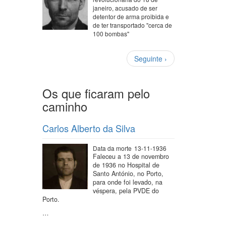
janeiro, acusado de ser
detentor de arma proibida e
de ter transportado "cerca de
100 bombas"
Paginação
Próxima
Seguinte ›
página
Os que ficaram pelo
caminho
Carlos Alberto da Silva
Data da morte
13-11-1936
Faleceu a 13 de novembro
de 1936 no Hospital de
Santo António, no Porto,
para onde foi levado, na
véspera, pela PVDE do
Porto.
…