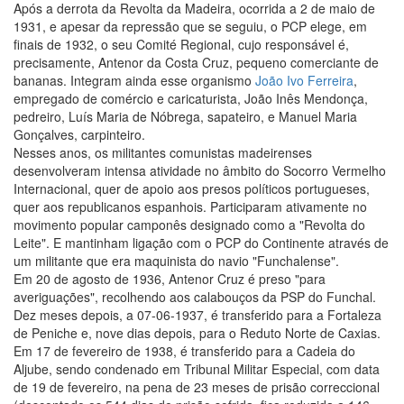
Após a derrota da Revolta da Madeira, ocorrida a 2 de maio de
1931, e apesar da repressão que se seguiu, o PCP elege, em
finais de 1932, o seu Comité Regional, cujo responsável é,
precisamente, Antenor da Costa Cruz, pequeno comerciante de
bananas. Integram ainda esse organismo
João Ivo Ferreira
,
empregado de comércio e caricaturista, João Inês Mendonça,
pedreiro, Luís Maria de Nóbrega, sapateiro, e Manuel Maria
Gonçalves, carpinteiro.
Nesses anos, os militantes comunistas madeirenses
desenvolveram intensa atividade no âmbito do Socorro Vermelho
Internacional, quer de apoio aos presos políticos portugueses,
quer aos republicanos espanhois. Participaram ativamente no
movimento popular camponês designado como a "Revolta do
Leite". E mantinham ligação com o PCP do Continente através de
um militante que era maquinista do navio "Funchalense".
Em 20 de agosto de 1936, Antenor Cruz é preso "para
averiguações", recolhendo aos calabouços da PSP do Funchal.
Dez meses depois, a 07-06-1937, é transferido para a Fortaleza
de Peniche e, nove dias depois, para o Reduto Norte de Caxias.
Em 17 de fevereiro de 1938, é transferido para a Cadeia do
Aljube, sendo condenado em Tribunal Militar Especial, com data
de 19 de fevereiro, na pena de 23 meses de prisão correccional