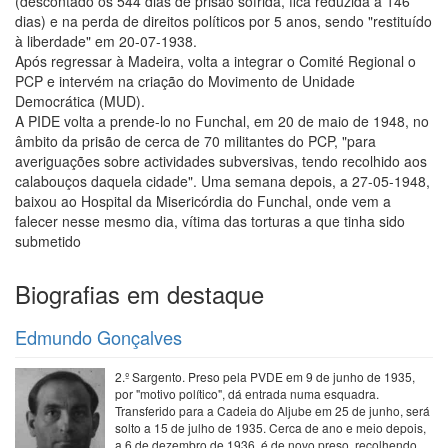
(descontado os 544 dias de prisão sofrida, fica reduzida a 146
dias) e na perda de direitos políticos por 5 anos, sendo "restituído
à liberdade" em 20-07-1938.
Após regressar à Madeira, volta a integrar o Comité Regional o
PCP e intervém na criação do Movimento de Unidade
Democrática (MUD).
A PIDE volta a prende-lo no Funchal, em 20 de maio de 1948, no
âmbito da prisão de cerca de 70 militantes do PCP, "para
averiguações sobre actividades subversivas, tendo recolhido aos
calabouços daquela cidade". Uma semana depois, a 27-05-1948,
baixou ao Hospital da Misericórdia do Funchal, onde vem a
falecer nesse mesmo dia, vítima das torturas a que tinha sido
submetido
Biografias em destaque
Edmundo Gonçalves
2.º Sargento. Preso pela PVDE em 9 de junho de 1935,
por "motivo político", dá entrada numa esquadra.
Transferido para a Cadeia do Aljube em 25 de junho, será
solto a 15 de julho de 1935. Cerca de ano e meio depois,
a 6 de dezembro de 1936, é de novo preso, recolhendo