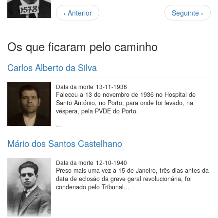
Paginação
Página
Próxima
‹ Anterior
Seguinte ›
anterior
página
Os que ficaram pelo caminho
Carlos Alberto da Silva
Data da morte
13-11-1936
Faleceu a 13 de novembro de 1936 no Hospital de
Santo António, no Porto, para onde foi levado, na
véspera, pela PVDE do Porto.
…
Mário dos Santos Castelhano
Data da morte
12-10-1940
Preso mais uma vez a 15 de Janeiro, três dias antes da
data de eclosão da greve geral revolucionária, foi
condenado pelo Tribunal…