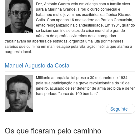
Foz, António Guerra veio em criança com a família viver
para a Marinha Grande. Tirou o curso comercial e
trabalhou muito jovem nos escritórios da fábrica Ricardo
Gallo. Com apenas 16 anos adere ao Partido Comunista,
então reorganizado na clandestinidade. Em 1931, quando
se faziam sentir os efeitos da crise mundial e grande
número de operários vidreiros desempregados
trabalhavam na abertura de estradas, organiza uma luta por melhores
salários que culmina em manifestação pela vila, ação insólita que alarma a
burguesia local.
Manuel Augusto da Costa
Militante anarquista, foi preso a 30 de janeiro de 1934
pela sua participação na greve revolucionária do 18 de
janeiro, acusado de ser detentor de arma proibida e de ter
transportado "cerca de 100 bombas"
Paginação
Próxima
Seguinte ›
página
Os que ficaram pelo caminho