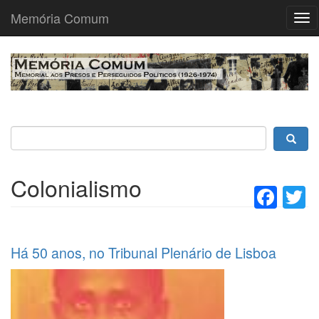
Memória Comum
Tog
nav
Passar
para
o
conteúdo
principal
Colonialismo
Fac
T
Há 50 anos, no Tribunal Plenário de Lisboa