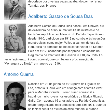
deportado por diversas vezes, acabando por morrer no
Tarrafal, aos 44 anos
Adalberto Gastão de Sousa Dias
Adalberto Gastão de Sousa Dias nasceu em Chaves, a 3
de dezembro de 1865, numa família de militares e de
tradições republicanas. Membro do Partido Republicano
desde 1910, participou em 1912 no combate às incursões
monárquicas, como major. Voltou a sair em defesa da
República no combate ao bloco conservador de Sidónio
Pais em 1917, acabando por ser preso e colocado no
Regimento de Infantaria de Reserva n.º 18, no Porto. Foi
neste regimento, já como coronel, que combateu a proclamação da
“Monarquia do Norte”, em janeiro de 1919.
António Guerra
Nascido em 23 de junho de 1913 perto da Figueira da
Foz, António Guerra veio em criança com a família viver
para a Marinha Grande. Tirou o curso comercial e
trabalhou muito jovem nos escritórios da fábrica Ricardo
Gallo. Com apenas 16 anos adere ao Partido Comunista,
então reorganizado na clandestinidade. Em 1931, quando
se faziam sentir os efeitos da crise mundial e grande