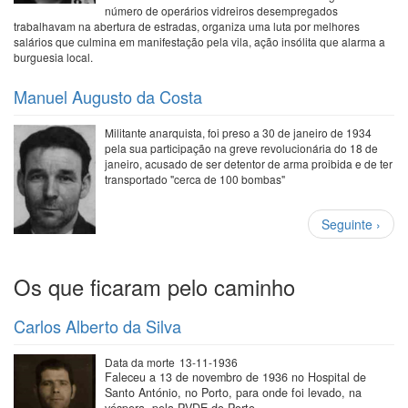
número de operários vidreiros desempregados
trabalhavam na abertura de estradas, organiza uma luta por melhores
salários que culmina em manifestação pela vila, ação insólita que alarma a
burguesia local.
Manuel Augusto da Costa
Militante anarquista, foi preso a 30 de janeiro de 1934
pela sua participação na greve revolucionária do 18 de
janeiro, acusado de ser detentor de arma proibida e de ter
transportado "cerca de 100 bombas"
Paginação
Próxima
Seguinte ›
página
Os que ficaram pelo caminho
Carlos Alberto da Silva
Data da morte
13-11-1936
Faleceu a 13 de novembro de 1936 no Hospital de
Santo António, no Porto, para onde foi levado, na
véspera, pela PVDE do Porto.