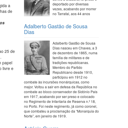
deportado por diversas
gida a
vezes, acabando por morrer
lhas de
no Tarrafal, aos 44 anos
dos
Adalberto Gastão de Sousa
Dias
Adalberto Gastão de Sousa
Dias nasceu em Chaves, a 3
 ao 25 de
de dezembro de 1865, numa
.
família de militares e de
m papel
tradições republicanas.
Membro do Partido
 livre e
Republicano desde 1910,
participou em 1912 no
combate às incursões monárquicas, como
major. Voltou a sair em defesa da República no
combate ao bloco conservador de Sidónio Pais
em 1917, acabando por ser preso e colocado
no Regimento de Infantaria de Reserva n.º 18,
no Porto. Foi neste regimento, já como coronel,
que combateu a proclamação da “Monarquia do
Norte”, em janeiro de 1919.