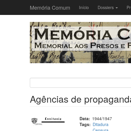
Memória Comum
Main
Início
Dossiers
Pr
navigation
Passar
para
o
conteúdo
principal
Agências de propaganda
Data
1944/1947
Tags
Ditadura
Censura