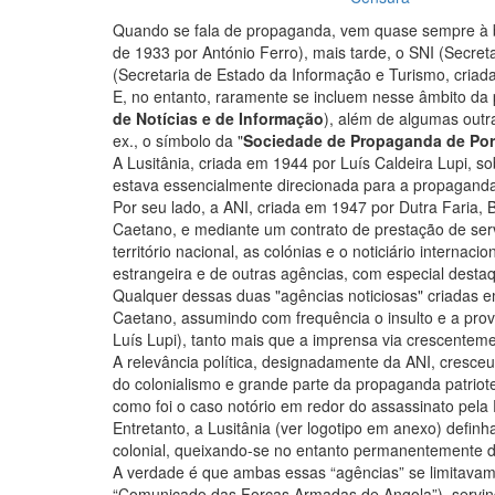
Quando se fala de propaganda, vem quase sempre à b
de 1933 por António Ferro), mais tarde, o SNI (Secr
(Secretaria de Estado da Informação e Turismo, cria
E, no entanto, raramente se incluem nesse âmbito da
de Notícias e de Informação
), além de algumas outra
ex., o símbolo da "
Sociedade de Propaganda de Por
A Lusitânia, criada em 1944 por Luís Caldeira Lupi, s
estava essencialmente direcionada para a propaganda d
Por seu lado, a ANI, criada em 1947 por Dutra Faria
Caetano, e mediante um contrato de prestação de ser
território nacional, as colónias e o noticiário interna
estrangeira e de outras agências, com especial destaq
Qualquer dessas duas "agências noticiosas" criadas e
Caetano, assumindo com frequência o insulto e a pro
Luís Lupi), tanto mais que a imprensa via crescentemen
A relevância política, designadamente da ANI, cresceu
do colonialismo e grande parte da propaganda patri
como foi o caso notório em redor do assassinato pel
Entretanto, a Lusitânia (ver logotipo em anexo) def
colonial, queixando-se no entanto permanentemente d
A verdade é que ambas essas “agências” se limitavam 
“Comunicado das Forças Armadas de Angola”), servind