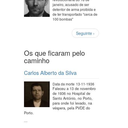
janeiro, acusado de ser
detentor de arma proibida e
de ter transportado "cerca de
100 bombas"
Paginação
Próxima
Seguinte ›
página
Os que ficaram pelo
caminho
Carlos Alberto da Silva
Data da morte
13-11-1936
Faleceu a 13 de novembro
de 1936 no Hospital de
Santo António, no Porto,
para onde foi levado, na
véspera, pela PVDE do
Porto.
…