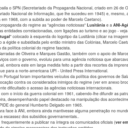
aila o SPN (Secretariado da Propaganda Nacional, criado em 26 de 
etariado Nacional de Informação, que lhe sucedeu em 1945) e, mesmo, 
da em 1968, com a subida ao poder de Marcelo Caetano).
 propaganda do regime as "agências noticiosas"
Lusitânia
e a
ANI-Ag
s entidades correlacionadas, com ligações ao turismo e ao jogo - veja
tugal
" colocado à esquerda do logotipo da Lusitânia (clicar na imagem
ob a égide e subsidiada pelo então ministro das Colónias, Marcelo Caet
a política colonial do regime fascista.
, Barradas de Oliveira e Marques Gastão, também com o apoio de Marc
viços com o governo, evoluiu para uma agência noticiosa que abarcav
cional, embora este em larga medida feito a partir dos recortes da impren
ue para a norte-americana UPI - United Press International.
m Portugal foram importantes veículos da política dos governos de Sal
vocação contra os considerados inimigos do regime (ver em anexo bro
te dificultado o acesso às agências noticiosas internacionais.
 com o início da guerra colonial em 1961, cabendo-lhe difundir as pat
oteira, desempenhando papel destacado na manipulação dos acontecim
a PIDE do general Humberto Delgado em 1965.
inhara face à ANI, embora ainda mantivesse alguma penetração no mund
a escassez dos subsídios governamentais..
frequentemente a publicar na íntegra os comunicados oficiais (
ver e
o de simples mensageiras das instruções emitidas.