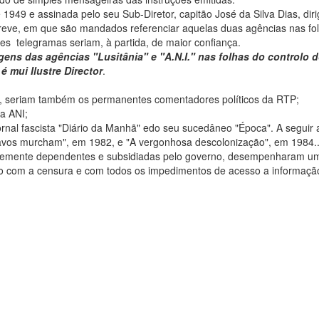
1949 e assinada pelo seu Sub-Diretor, capitão José da Silva Dias, diri
nscreve, em que são mandados referenciar aquelas duas agências nas fo
sses telegramas seriam, à partida, de maior confiança.
agens das agências "Lusitânia" e "A.N.I." nas folhas do controlo 
é mui Ilustre Director
.
NI, seriam também os permanentes comentadores políticos da RTP;
 a ANI;
 jornal fascista "Diário da Manhã" edo seu sucedâneo "Época". A seguir
ravos murcham", em 1982, e "A vergonhosa descolonização", em 1984..
rtemente dependentes e subsidiadas pelo governo, desempenharam u
ção com a censura e com todos os impedimentos de acesso a informação