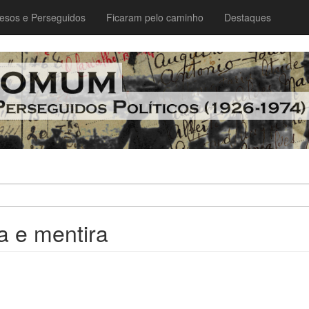
esos e Perseguidos
Ficaram pelo caminho
Destaques
 e mentira