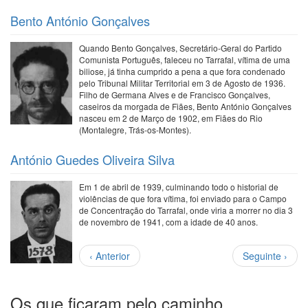
Bento António Gonçalves
Quando Bento Gonçalves, Secretário-Geral do Partido
Comunista Português, faleceu no Tarrafal, vítima de uma
biliose, já tinha cumprido a pena a que fora condenado
pelo Tribunal Militar Territorial em 3 de Agosto de 1936.
Filho de Germana Alves e de Francisco Gonçalves,
caseiros da morgada de Fiães, Bento António Gonçalves
nasceu em 2 de Março de 1902, em Fiães do Rio
(Montalegre, Trás-os-Montes).
António Guedes Oliveira Silva
Em 1 de abril de 1939, culminando todo o historial de
violências de que fora vítima, foi enviado para o Campo
de Concentração do Tarrafal, onde viria a morrer no dia 3
de novembro de 1941, com a idade de 40 anos.
Paginação
Página
Próxima
‹ Anterior
Seguinte ›
anterior
página
Os que ficaram pelo caminho