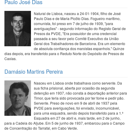
Paulo José Dias
Natural de Lisboa, nasceu a 24-01-1904, filho de José
Paulo Dias e de Maria Picôto Dias. Fogueiro marítimo,
comunista, foi preso em 7 de julho de 1939, "para
averiguações" - segundo informação do Registo Geral de
Presos da PVDE, "Era possuidor de uma credencial
passada a seu favor pelo Comité Executivo da União
Geral dos Trabalhadores de Barcelona. Era um elemento
de absoluta confiança dos marxistas espanhois." Quinze
dias depois, era transferido para o Reduto Norte do Depósito de Presos de
Caxias.
Damásio Martins Pereira
Nasceu em Lisboa onde trabalhava como servente. Da
sua ficha prisional, aberta por ocasião da segunda
detenção em 1937, não consta a deportação anterior para
Timor, que teria sido provocada por ter fome e pedir pão.
Servente. Preso de novo em 9 de abril de 1937 pela
PVDE para averiguações, foi enviado, incomunicável,
para uma esquadra, sendo depois transferido para a 1.ª
Esquadra em 27 de abril e, mais tarde, em 2 de junho,
para a Cadeia do Aljube. Em 5 de junho de 1937, embarcou para o Campo
de Concentração do Tarrafal, em Cabo Verde.