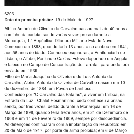
6206
Data da primeira prisão
19 de Maio de 1927
Albino António de Oliveira de Carvalho passou mais de 40 anos a
caminho da cadeia, sendo várias vezes preso durante a
Monarquia, 1.ª República, Ditadura Militar e Estado Novo.
Começou em 1898, quando teria 13 anos, e só acabou em 1941,
aos 56 anos de idade. Conheceu esquadras, a Penitenciária de
Lisboa, o Aljube, Peniche e Caxias. Esteve deportado em Angola
e faleceu no Campo de Concentração do Tarrafal, para onde fora
enviado em 1939.
Filho de Maria Joaquina de Oliveira e de Luís António de
Carvalho, Albino António de Oliveira de Carvalho nasceu em 10
de dezembro de 1884, em Póvoa de Lanhoso.
Conhecido por "O Carvalho das Batatas", a viver em Lisboa, na
Estrada da Luz - Chalet Rosmaninho, cedo conheceu a prisão,
sendo, por três vezes, detido durante a Monarquia: em 16 de
Março de 1898, quando teria treze anos, em 21 de Dezembro de
1908 e em 14 de Fevereiro de 1909, sempre por desobediência.
As detenções continuaram com a implantação da República: em
20 de Maio de 1917, por porte de arma proibida; em 6 de Março