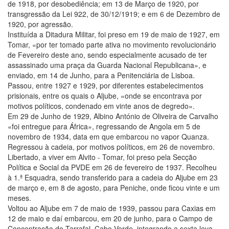
de 1918, por desobediência; em 13 de Março de 1920, por
transgressão da Lei 922, de 30/12/1919; e em 6 de Dezembro de
1920, por agressão.
Instituída a Ditadura Militar, foi preso em 19 de maio de 1927, em
Tomar, «por ter tomado parte ativa no movimento revolucionário
de Fevereiro deste ano, sendo especialmente acusado de ter
assassinado uma praça da Guarda Nacional Republicana», e
enviado, em 14 de Junho, para a Penitenciária de Lisboa.
Passou, entre 1927 e 1929, por diferentes estabelecimentos
prisionais, entre os quais o Aljube, «onde se encontrava por
motivos políticos, condenado em vinte anos de degredo».
Em 29 de Junho de 1929, Albino António de Oliveira de Carvalho
«foi entregue para África», regressando de Angola em 5 de
novembro de 1934, data em que embarcou no vapor Quanza.
Regressou à cadeia, por motivos políticos, em 26 de novembro.
Libertado, a viver em Alvito - Tomar, foi preso pela Secção
Política e Social da PVDE em 26 de fevereiro de 1937. Recolheu
à 1.ª Esquadra, sendo transferido para a cadeia do Aljube em 23
de março e, em 8 de agosto, para Peniche, onde ficou vinte e um
meses.
Voltou ao Aljube em 7 de maio de 1939, passou para Caxias em
12 de maio e daí embarcou, em 20 de junho, para o Campo de
Concentração do Tarrafal, Cabo Verde, integrando a sexta leva