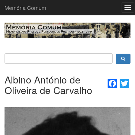
Memória Comum
Tog
nav
Passar
para
o
conteúdo
principal
Albino António de
Fac
T
Oliveira de Carvalho