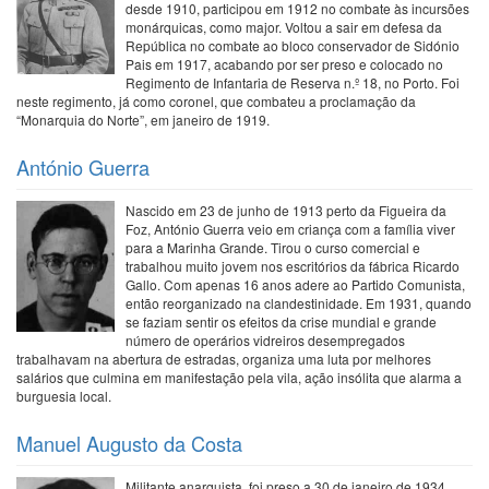
desde 1910, participou em 1912 no combate às incursões
monárquicas, como major. Voltou a sair em defesa da
República no combate ao bloco conservador de Sidónio
Pais em 1917, acabando por ser preso e colocado no
Regimento de Infantaria de Reserva n.º 18, no Porto. Foi
neste regimento, já como coronel, que combateu a proclamação da
“Monarquia do Norte”, em janeiro de 1919.
António Guerra
Nascido em 23 de junho de 1913 perto da Figueira da
Foz, António Guerra veio em criança com a família viver
para a Marinha Grande. Tirou o curso comercial e
trabalhou muito jovem nos escritórios da fábrica Ricardo
Gallo. Com apenas 16 anos adere ao Partido Comunista,
então reorganizado na clandestinidade. Em 1931, quando
se faziam sentir os efeitos da crise mundial e grande
número de operários vidreiros desempregados
trabalhavam na abertura de estradas, organiza uma luta por melhores
salários que culmina em manifestação pela vila, ação insólita que alarma a
burguesia local.
Manuel Augusto da Costa
Militante anarquista, foi preso a 30 de janeiro de 1934