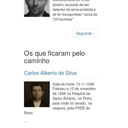
janeiro, acusado de ser
detentor de arma proibida e
de ter transportado "cerca de
100 bombas"
Paginação
Próxima
Seguinte ›
página
Os que ficaram pelo
caminho
Carlos Alberto da Silva
Data da morte
13-11-1936
Faleceu a 13 de novembro
de 1936 no Hospital de
Santo António, no Porto,
para onde foi levado, na
véspera, pela PVDE do
Porto.
…