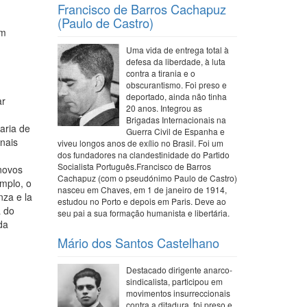
Francisco de Barros Cachapuz
(Paulo de Castro)
em
Uma vida de entrega total à
defesa da liberdade, à luta
contra a tirania e o
obscurantismo. Foi preso e
deportado, ainda não tinha
ar
20 anos. Integrou as
Brigadas Internacionais na
aria de
Guerra Civil de Espanha e
unais
viveu longos anos de exílio no Brasil. Foi um
dos fundadores na clandestinidade do Partido
Socialista Português.Francisco de Barros
 novos
Cachapuz (com o pseudónimo Paulo de Castro)
emplo, o
nasceu em Chaves, em 1 de janeiro de 1914,
nza e la
estudou no Porto e depois em Paris. Deve ao
a do
seu pai a sua formação humanista e libertária.
da
Mário dos Santos Castelhano
Destacado dirigente anarco-
sindicalista, participou em
movimentos insurreccionais
contra a ditadura, foi preso e