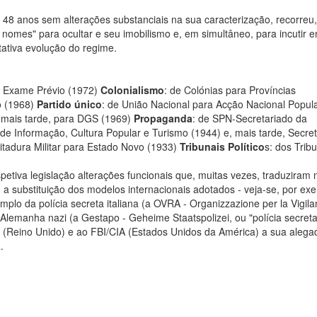
48 anos sem alterações substanciais na sua caracterização, recorreu,
nomes" para ocultar e seu imobilismo e, em simultâneo, para incutir 
tativa evolução do regime.
e Exame Prévio (1972)
Colonialismo
: de Colónias para Províncias
o (1968)
Partido único
: de União Nacional para Acção Nacional Popul
 mais tarde, para DGS (1969)
Propaganda
: de SPN-Secretariado da
e Informação, Cultura Popular e Turismo (1944) e, mais tarde, Secret
Ditadura Militar para Estado Novo (1933)
Tribunais Político
s: dos Trib
spetiva legislação alterações funcionais que, muitas vezes, traduziram
o, a substituição dos modelos internacionais adotados - veja-se, por ex
plo da polícia secreta italiana (a OVRA - Organizzazione per la Vigila
a Alemanha nazi (a Gestapo - Geheime Staatspolizei, ou "polícia secret
rd (Reino Unido) e ao FBI/CIA (Estados Unidos da América) a sua alega
.