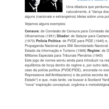
Uma ditadura que perdurou 
naturalmente, à "dança dos 
alguns (nacionais e estrangeiros) ideias sobre uma pu
Vejamos alguns exemplos:
Censura
: de Comissão de Censura para Comissão d
Ultramarinas (1951)
Ditador
: de Salazar para Caetan
(1970)
Polícia Política
: de PVDE para PIDE (1945) e,
Propaganda Nacional para SNI-Secretariado Nacional d
Estado da Informação e Turismo (1968)
Regime
: de 
Militares Especiais para Tribunais Plenários (1945)
Este jogo de nomes serviu ainda para introduzir na re
equilíbrios de força dentro do regime e, por outro lad
caso da polícia política (PVDE/PIDE), ancorada no exem
Repressione dell'Antifascismo) e da polícia secreta d
Estado") e que, mais tarde, vai buscar à Scotland Ya
"nova" inspiração conceptual, orgânica e metodológica