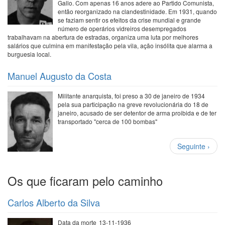
Gallo. Com apenas 16 anos adere ao Partido Comunista,
então reorganizado na clandestinidade. Em 1931, quando
se faziam sentir os efeitos da crise mundial e grande
número de operários vidreiros desempregados
trabalhavam na abertura de estradas, organiza uma luta por melhores
salários que culmina em manifestação pela vila, ação insólita que alarma a
burguesia local.
Manuel Augusto da Costa
Militante anarquista, foi preso a 30 de janeiro de 1934
pela sua participação na greve revolucionária do 18 de
janeiro, acusado de ser detentor de arma proibida e de ter
transportado "cerca de 100 bombas"
Paginação
Próxima
Seguinte ›
página
Os que ficaram pelo caminho
Carlos Alberto da Silva
Data da morte
13-11-1936