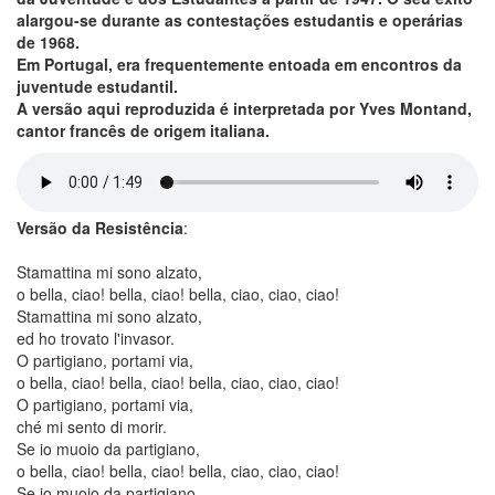
alargou-se durante as contestações estudantis e operárias
de 1968.
Em Portugal, era frequentemente entoada em encontros da
juventude estudantil.
A versão aqui reproduzida é interpretada por Yves Montand,
cantor francês de origem italiana.
Versão da Resistência
:
Stamattina mi sono alzato,
o bella, ciao! bella, ciao! bella, ciao, ciao, ciao!
Stamattina mi sono alzato,
ed ho trovato l'invasor.
O partigiano, portami via,
o bella, ciao! bella, ciao! bella, ciao, ciao, ciao!
O partigiano, portami via,
ché mi sento di morir.
Se io muoio da partigiano,
o bella, ciao! bella, ciao! bella, ciao, ciao, ciao!
Se io muoio da partigiano,