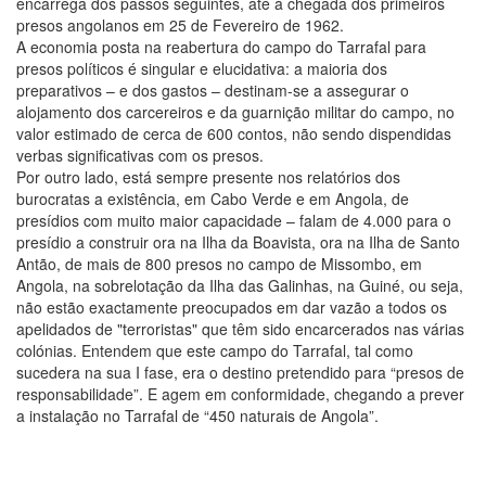
encarrega dos passos seguintes, até à chegada dos primeiros
presos angolanos em 25 de Fevereiro de 1962.
A economia posta na reabertura do campo do Tarrafal para
presos políticos é singular e elucidativa: a maioria dos
preparativos – e dos gastos – destinam-se a assegurar o
alojamento dos carcereiros e da guarnição militar do campo, no
valor estimado de cerca de 600 contos, não sendo dispendidas
verbas significativas com os presos.
Por outro lado, está sempre presente nos relatórios dos
burocratas a existência, em Cabo Verde e em Angola, de
presídios com muito maior capacidade – falam de 4.000 para o
presídio a construir ora na Ilha da Boavista, ora na Ilha de Santo
Antão, de mais de 800 presos no campo de Missombo, em
Angola, na sobrelotação da Ilha das Galinhas, na Guiné, ou seja,
não estão exactamente preocupados em dar vazão a todos os
apelidados de "terroristas" que têm sido encarcerados nas várias
colónias. Entendem que este campo do Tarrafal, tal como
sucedera na sua I fase, era o destino pretendido para “presos de
responsabilidade”. E agem em conformidade, chegando a prever
a instalação no Tarrafal de “450 naturais de Angola”.