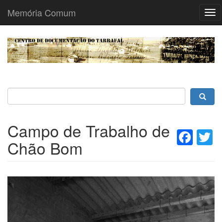
Memória Comum
Tog
nav
Passar
para
o
conteúdo
principal
Campo de Trabalho de
Fac
T
Chão Bom