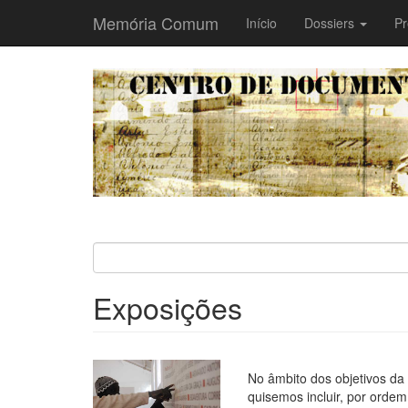
Memória Comum
Main
Início
Dossiers
Pr
navigation
Passar
para
o
conteúdo
principal
Exposições
No âmbito dos objetivos da
quisemos incluir, por ordem