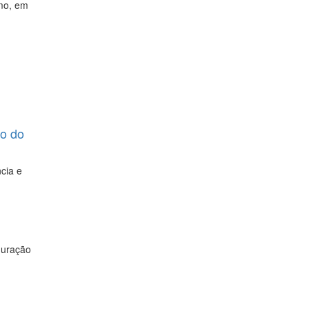
mo, em
ão do
cia e
guração