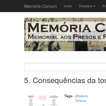
Memória Comum
Main
Início
Dossiers
Pr
navigation
Passar
para
o
conteúdo
principal
5. Consequências da to
Tags
Ditadura
Tortura