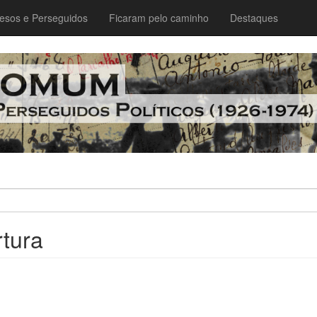
esos e Perseguidos
Ficaram pelo caminho
Destaques
rtura