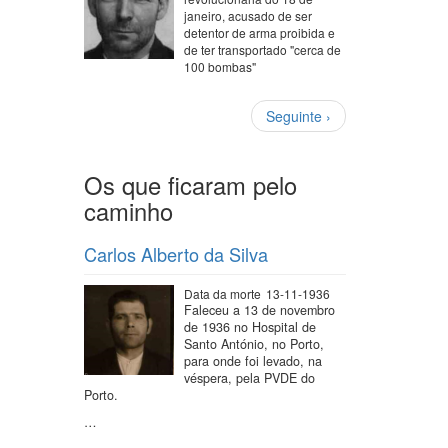
janeiro, acusado de ser
detentor de arma proibida e
de ter transportado "cerca de
100 bombas"
Paginação
Próxima
Seguinte ›
página
Os que ficaram pelo
caminho
Carlos Alberto da Silva
Data da morte
13-11-1936
Faleceu a 13 de novembro
de 1936 no Hospital de
Santo António, no Porto,
para onde foi levado, na
véspera, pela PVDE do
Porto.
…