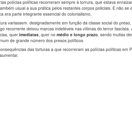
rias polícias políticas recorreram sempre à torrura, que estava enraiza
também usual a sua prática pelos restantes corpos policiais. E não se
ca era parte integrante essencial do colonialismo.
tura variassem. designadamente em função da classe social do preso,
 recorrente deixou marcas indeléveis nas vítimas do terror fascista. A
cias, quer
imediatas
, quer no
médio e longo prazo
, sendo muitas de
mum de grande número dos presos políticos.
onsequências das torturas a que recorreram as polícias políticas em P
 aumentar.