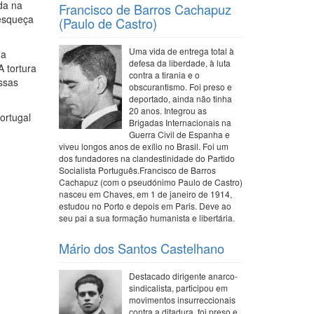
da na
Francisco de Barros Cachapuz
 esqueça
(Paulo de Castro)
Uma vida de entrega total à
 a
defesa da liberdade, à luta
 tortura
contra a tirania e o
ssas
obscurantismo. Foi preso e
deportado, ainda não tinha
20 anos. Integrou as
ortugal
Brigadas Internacionais na
Guerra Civil de Espanha e
viveu longos anos de exílio no Brasil. Foi um
dos fundadores na clandestinidade do Partido
Socialista Português.Francisco de Barros
Cachapuz (com o pseudónimo Paulo de Castro)
nasceu em Chaves, em 1 de janeiro de 1914,
estudou no Porto e depois em Paris. Deve ao
seu pai a sua formação humanista e libertária.
Mário dos Santos Castelhano
Destacado dirigente anarco-
sindicalista, participou em
movimentos insurreccionais
contra a ditadura, foi preso e