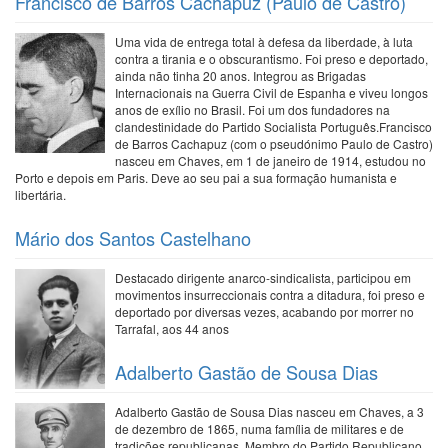
Francisco de Barros Cachapuz (Paulo de Castro)
Uma vida de entrega total à defesa da liberdade, à luta
contra a tirania e o obscurantismo. Foi preso e deportado,
ainda não tinha 20 anos. Integrou as Brigadas
Internacionais na Guerra Civil de Espanha e viveu longos
anos de exílio no Brasil. Foi um dos fundadores na
clandestinidade do Partido Socialista Português.Francisco
de Barros Cachapuz (com o pseudónimo Paulo de Castro)
nasceu em Chaves, em 1 de janeiro de 1914, estudou no
Porto e depois em Paris. Deve ao seu pai a sua formação humanista e
libertária.
Mário dos Santos Castelhano
Destacado dirigente anarco-sindicalista, participou em
movimentos insurreccionais contra a ditadura, foi preso e
deportado por diversas vezes, acabando por morrer no
Tarrafal, aos 44 anos
Adalberto Gastão de Sousa Dias
Adalberto Gastão de Sousa Dias nasceu em Chaves, a 3
de dezembro de 1865, numa família de militares e de
tradições republicanas. Membro do Partido Republicano