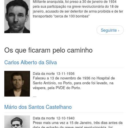
Militante anarquista, foi preso a 30 de janeiro de 1934
pela sua participação na greve revolucionária do 18 de
janeiro, acusado de ser detentor de arma proibida e de ter
transportado "cerca de 100 bombas"
Paginação
Próxima
Seguinte ›
página
Os que ficaram pelo caminho
Carlos Alberto da Silva
Data da morte
13-11-1936
Faleceu a 13 de novembro de 1936 no Hospital de
Santo António, no Porto, para onde foi levado, na
véspera, pela PVDE do Porto.
…
Mário dos Santos Castelhano
Data da morte
12-10-1940
Preso mais uma vez a 15 de Janeiro, três dias antes da
data de eclosão da greve geral revolucionária, foi