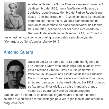
Adalberto Gastão de Sousa Dias nasceu em Chaves, a 3
de dezembro de 1865, numa família de militares e de
tradições republicanas. Membro do Partido Republicano
desde 1910, participou em 1912 no combate às incursões
monárquicas, como major. Voltou a sair em defesa da
República no combate ao bloco conservador de Sidónio
Pais em 1917, acabando por ser preso e colocado no
Regimento de Infantaria de Reserva n.º 18, no Porto. Foi
neste regimento, já como coronel, que combateu a proclamação da
“Monarquia do Norte”, em janeiro de 1919.
António Guerra
Nascido em 23 de junho de 1913 perto da Figueira da
Foz, António Guerra veio em criança com a família viver
para a Marinha Grande. Tirou o curso comercial e
trabalhou muito jovem nos escritórios da fábrica Ricardo
Gallo. Com apenas 16 anos adere ao Partido Comunista,
então reorganizado na clandestinidade. Em 1931, quando
se faziam sentir os efeitos da crise mundial e grande
número de operários vidreiros desempregados
trabalhavam na abertura de estradas, organiza uma luta por melhores
salários que culmina em manifestação pela vila, ação insólita que alarma a
burguesia local.