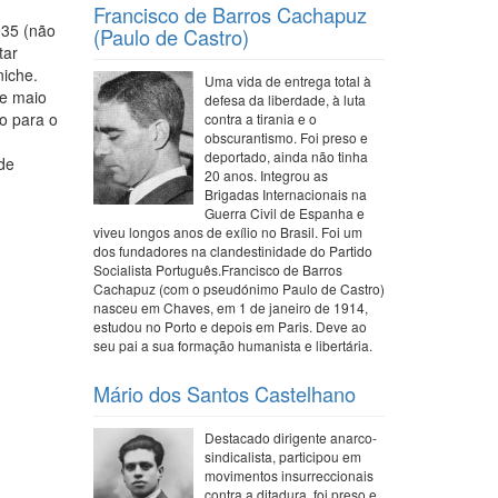
Francisco de Barros Cachapuz
935 (não
(Paulo de Castro)
tar
niche.
Uma vida de entrega total à
de maio
defesa da liberdade, à luta
o para o
contra a tirania e o
obscurantismo. Foi preso e
deportado, ainda não tinha
de
20 anos. Integrou as
Brigadas Internacionais na
Guerra Civil de Espanha e
viveu longos anos de exílio no Brasil. Foi um
dos fundadores na clandestinidade do Partido
Socialista Português.Francisco de Barros
Cachapuz (com o pseudónimo Paulo de Castro)
nasceu em Chaves, em 1 de janeiro de 1914,
estudou no Porto e depois em Paris. Deve ao
seu pai a sua formação humanista e libertária.
Mário dos Santos Castelhano
Destacado dirigente anarco-
sindicalista, participou em
movimentos insurreccionais
contra a ditadura, foi preso e