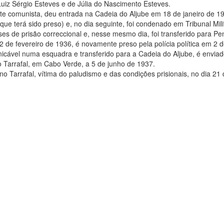
 Luiz Sérgio Esteves e de Júlia do Nascimento Esteves.
ante comunista, deu entrada na Cadeia do Aljube em 18 de janeiro de 1
ue terá sido preso) e, no dia seguinte, foi condenado em Tribunal Mili
s de prisão correccional e, nesse mesmo dia, foi transferido para Pe
2 de fevereiro de 1936, é novamente preso pela polícia política em 2 
icável numa esquadra e transferido para a Cadeia do Aljube, é enviad
Tarrafal, em Cabo Verde, a 5 de junho de 1937.
o Tarrafal, vítima do paludismo e das condições prisionais, no dia 21 