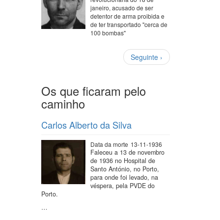
janeiro, acusado de ser
detentor de arma proibida e
de ter transportado "cerca de
100 bombas"
Paginação
Próxima
Seguinte ›
página
Os que ficaram pelo
caminho
Carlos Alberto da Silva
Data da morte
13-11-1936
Faleceu a 13 de novembro
de 1936 no Hospital de
Santo António, no Porto,
para onde foi levado, na
véspera, pela PVDE do
Porto.
…