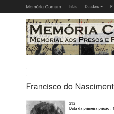
Memória Comum
Main
Início
Dossiers
Pr
navigation
Passar
para
o
conteúdo
principal
Francisco do Nasciment
232
Data da primeira prisão