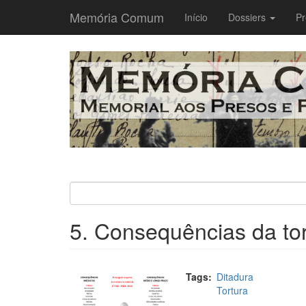
Memória Comum
Main
Início
Dossiers
Pr
navigation
Passar
para
o
conteúdo
principal
5. Consequências da to
Tags
Ditadura
Tortura