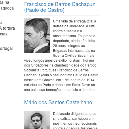
da na
Francisco de Barros Cachapuz
 esqueça
(Paulo de Castro)
Uma vida de entrega total à
 a
defesa da liberdade, à luta
 tortura
contra a tirania e o
ssas
obscurantismo. Foi preso e
deportado, ainda não tinha
20 anos. Integrou as
ortugal
Brigadas Internacionais na
Guerra Civil de Espanha e
viveu longos anos de exílio no Brasil. Foi um
dos fundadores na clandestinidade do Partido
Socialista Português.Francisco de Barros
Cachapuz (com o pseudónimo Paulo de Castro)
nasceu em Chaves, em 1 de janeiro de 1914,
estudou no Porto e depois em Paris. Deve ao
seu pai a sua formação humanista e libertária.
Mário dos Santos Castelhano
Destacado dirigente anarco-
sindicalista, participou em
movimentos insurreccionais
contra a ditadura, foi preso e