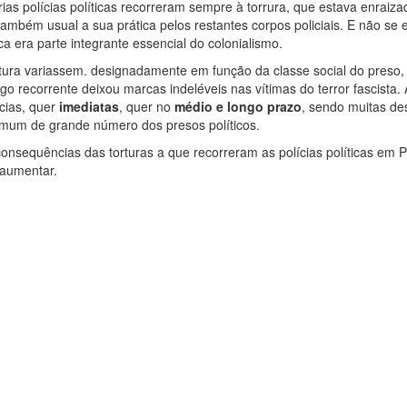
rias polícias políticas recorreram sempre à torrura, que estava enraiza
também usual a sua prática pelos restantes corpos policiais. E não se
ca era parte integrante essencial do colonialismo.
tura variassem. designadamente em função da classe social do preso,
 recorrente deixou marcas indeléveis nas vítimas do terror fascista. A
cias, quer
imediatas
, quer no
médio e longo prazo
, sendo muitas de
mum de grande número dos presos políticos.
onsequências das torturas a que recorreram as polícias políticas em P
 aumentar.