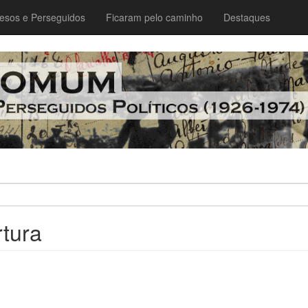
esos e Perseguidos
Ficaram pelo caminho
Destaques
rtura