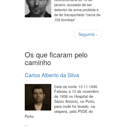
janeiro, acusado de ser
detentor de arma proibida e
de ter transportado "cerca de
100 bombas"
Paginação
Próxima
Seguinte ›
página
Os que ficaram pelo
caminho
Carlos Alberto da Silva
Data da morte
13-11-1936
Faleceu a 13 de novembro
de 1936 no Hospital de
Santo António, no Porto,
para onde foi levado, na
véspera, pela PVDE do
Porto.
…