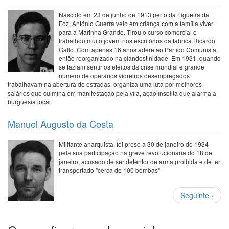
Nascido em 23 de junho de 1913 perto da Figueira da
Foz, António Guerra veio em criança com a família viver
para a Marinha Grande. Tirou o curso comercial e
trabalhou muito jovem nos escritórios da fábrica Ricardo
Gallo. Com apenas 16 anos adere ao Partido Comunista,
então reorganizado na clandestinidade. Em 1931, quando
se faziam sentir os efeitos da crise mundial e grande
número de operários vidreiros desempregados
trabalhavam na abertura de estradas, organiza uma luta por melhores
salários que culmina em manifestação pela vila, ação insólita que alarma a
burguesia local.
Manuel Augusto da Costa
Militante anarquista, foi preso a 30 de janeiro de 1934
pela sua participação na greve revolucionária do 18 de
janeiro, acusado de ser detentor de arma proibida e de ter
transportado "cerca de 100 bombas"
Paginação
Próxima
Seguinte ›
página