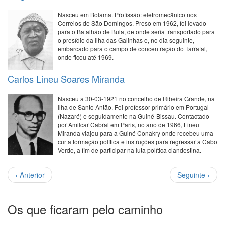
Nasceu em Bolama. Profissão: eletromecânico nos
Correios de São Domingos. Preso em 1962, foi levado
para o Batalhão de Bula, de onde seria transportado para
o presídio da Ilha das Galinhas e, no dia seguinte,
embarcado para o campo de concentração do Tarrafal,
onde ficou até 1969.
Carlos Lineu Soares Miranda
Nasceu a 30-03-1921 no concelho de Ribeira Grande, na
Ilha de Santo Antão. Foi professor primário em Portugal
(Nazaré) e seguidamente na Guiné-Bissau. Contactado
por Amilcar Cabral em Paris, no ano de 1966, Lineu
Miranda viajou para a Guiné Conakry onde recebeu uma
curta formação política e instruções para regressar a Cabo
Verde, a fim de participar na luta política clandestina.
Paginação
Página
Próxima
‹ Anterior
Seguinte ›
anterior
página
Os que ficaram pelo caminho