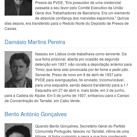
Presos da PVDE, "Era possuidor de uma credencial
passada a seu favor pelo Comité Executivo da União
Geral dos Trabalhadores de Barcelona. Era um elemento
de absoluta confiança dos marxistas espanhois." Quinze
dias depois, era transferido para o Reduto Norte do Depósito de Presos de
Caxias.
Damásio Martins Pereira
Nasceu em Lisboa onde trabalhava como servente. Da
sua ficha prisional, aberta por ocasião da segunda
detenção em 1937, não consta a deportação anterior para
Timor, que teria sido provocada por ter fome e pedir pão.
Servente. Preso de novo em 9 de abril de 1937 pela
PVDE para averiguações, foi enviado, incomunicável,
para uma esquadra, sendo depois transferido para a 1.ª
Esquadra em 27 de abril e, mais tarde, em 2 de junho,
para a Cadeia do Aljube. Em 5 de junho de 1937, embarcou para o Campo
de Concentração do Tarrafal, em Cabo Verde.
Bento António Gonçalves
Quando Bento Gonçalves, Secretário-Geral do Partido
Comunista Português, faleceu no Tarrafal, vítima de uma
biliose, já tinha cumprido a pena a que fora condenado