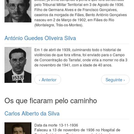
pelo Tribunal Militar Territorial em 3 de Agosto de 1936.
Filho de Germana Alves e de Francisco Gonçalves,
caseiros da morgada de Fiães, Bento António Gonçalves
nasceu em 2 de Março de 1902, em Fiães do Rio
(Montalegre, Trás-os-Montes).
António Guedes Oliveira Silva
Em 1 de abril de 1939, culminando todo o historial de
violências de que fora vítima, foi enviado para o Campo
de Concentração do Tarrafal, onde viria a morrer no dia 3
de novembro de 1941, com a idade de 40 anos.
Paginação
Página
Próxima
‹ Anterior
Seguinte ›
anterior
página
Os que ficaram pelo caminho
Carlos Alberto da Silva
Data da morte
13-11-1936
Faleceu a 13 de novembro de 1936 no Hospital de