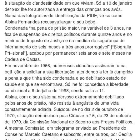
à situação de clandestinidade em que viviam. Só a 10 de janeiro
de1962 lhe foi autorizada a entrega das crianças aos avós.
Numa das fotografias de identificação da PIDE, vê-se como
Albina Fernandes recusava largar o seu bébé.
Condenada “na pena de prisão maior, na variável de 3 anos, na
fixa de suspensão de direitos políticos durante quinze anos e no
mínimo de Imposto de Justiça e na medida de segurança de
internamento de seis meses a três anos prorrogável” [“Biografia
Pri¬sional”], acabou por permanecer seis anos e sete meses na
Cadeia de Caxias.
Em novembro de 1966, numerosos cidadãos assinaram uma
peti¬ção a solicitar a sua libertação, atendendo a ter já cumprido
a pena a que tinha sido condenada e ao debilitado estado de
saúde em que se encontrava. Só lhe foi concedida a liberdade
condicional a 9 de julho de 1968, sendo solta a 11.
Albina, com o seu sistema nervoso extremamente debilitado
pelos anos de prisão, não resistiu à angústia de uma vida
constantemente adiada. Suicidou-se no dia 2 de outubro de
1970, situação denunciada pela Circular n.º 6, de 23 de outubro
de 1970, da Comissão Nacional de Socorro aos Presos Políticos.
A mesma Comissão, em telegrama enviado ao Presidente do
Conselho Marcelo Caetano e subscrito, entre outros, por Cecília