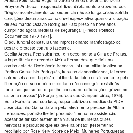
Areosa Feio, Maria Eugénia Varela Gomes e Sophia de Mello
Breyner Andresen, responsabi¬lizou diretamente o Governo pelo
“trágico acontecimento, consequência não só longa prisão sofrida
condições desumanas como cruel expec¬tativa quanto à situação
de seu marido Octávio Rodrigues Pato preso há nove anos
cumprindo agora medidas de segurança” [Presos Políticos –
Documentos 1970-1971].
O seu funeral constituiu uma impressionante manifestação de
pesar e protesto contra o fascismo.
Cecília Areosa Feio sublinhou, em depoimento a Gina de Freitas,
a importância de recordar Albina Fernandes, que “foi uma
combatente da Resistência francesa, foi uma militante ativa no
Partido Comunista Português, lutou na clandestinidade, foi presa,
sofreu seis anos de prisão, foi libertada, lutou corajosamente pela
libertação do seu marido e contudo não conseguiu resistir às
tortu¬ras que sofreu e que lhe causaram perturbações graves no
sistema nervoso” [A Força Ignorada das Companheiras, 1975].
Sofia Ferreira, por seu lado, responsabilizou o médico da PIDE
José Godinho Gama Barata pelo falecimento precoce de Albina
Fernandes, por não lhe ter prestado “nenhuma assistência,
apesar de ter sido testemunha visual de inúmeras crises
nervosas e psíquicas que ela teve na prisão” [testemunho
recolhido por Rose Nery Nobre de Melo, Mulheres Portuguesas