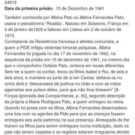
24819
Data da primeira prisão
15 de Dezembro de 1961
Também conhecida por Albina Pato ou Albina Fernandes Pato,
usava o pseudónimo “Rosália”. Nasceu em Soissons, França em
5 de janeiro de1928 e faleceu em Lisboa em 2 de outubro de
1970.
Combatente da Resistência francesa e ativista comunista, a
quem a PIDE infligiu violentas torturas psíquicas, Albina
Fernandes foi julgada no dia 17 de novembro de 1962, na
sequência da prisão em 15 de dezembro de 1961, no mesmo dia
que o companheiro Octávio Pato, embora em locais diferentes.
Sem ter a quem os confiar, levou os filhos Isabel e Rui, de seis e
dois anos, e manteve-os junto de si em Caxias: deitava-os no
único divã e “descansava de joelhos no chão e com as mãos
agarradas aos pulsos deles, para que não lhos tirassem” [A
Forças Ignorada das Companheiras, p. 30], segundo descrição
da própria a Maria Rodrigues Pato, a quem entregou os netos.
Quando foi presa com os filhos, Albina Fernandes desencadeou
uma luta com os agentes da Pide para que as crianças fossem
entregues aos avós paternos na sua presença. Ameaçada de lhe
tirarem os filhos para serem entregues numa instituição, dado os
pais não serem casados e os registos estarem irregulares devido