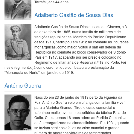
Tarrafal, aos 44 anos
Adalberto Gastão de Sousa Dias
Adalberto Gastão de Sousa Dias nasceu em Chaves, a 3
de dezembro de 1865, numa família de militares e de
tradições republicanas. Membro do Partido Republicano
desde 1910, participou em 1912 no combate às incursões
monárquicas, como major. Voltou a sair em defesa da
República no combate ao bloco conservador de Sidónio
Pais em 1917, acabando por ser preso e colocado no
Regimento de Infantaria de Reserva n.º 18, no Porto. Foi
neste regimento, já como coronel, que combateu a proclamação da
“Monarquia do Norte”, em janeiro de 1919.
António Guerra
Nascido em 23 de junho de 1913 perto da Figueira da
Foz, António Guerra veio em criança com a família viver
para a Marinha Grande. Tirou o curso comercial e
trabalhou muito jovem nos escritórios da fábrica Ricardo
Gallo. Com apenas 16 anos adere ao Partido Comunista,
então reorganizado na clandestinidade. Em 1931, quando
se faziam sentir os efeitos da crise mundial e grande
número de operários vidreiros desempregados