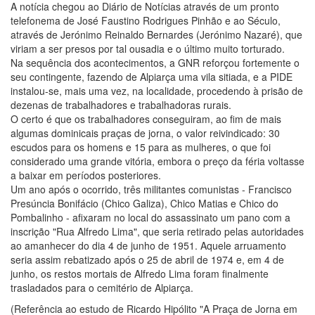
A notícia chegou ao Diário de Notícias através de um pronto
telefonema de José Faustino Rodrigues Pinhão e ao Século,
através de Jerónimo Reinaldo Bernardes (Jerónimo Nazaré), que
viriam a ser presos por tal ousadia e o último muito torturado.
Na sequência dos acontecimentos, a GNR reforçou fortemente o
seu contingente, fazendo de Alpiarça uma vila sitiada, e a PIDE
instalou-se, mais uma vez, na localidade, procedendo à prisão de
dezenas de trabalhadores e trabalhadoras rurais.
O certo é que os trabalhadores conseguiram, ao fim de mais
algumas dominicais praças de jorna, o valor reivindicado: 30
escudos para os homens e 15 para as mulheres, o que foi
considerado uma grande vitória, embora o preço da féria voltasse
a baixar em períodos posteriores.
Um ano após o ocorrido, três militantes comunistas - Francisco
Presúncia Bonifácio (Chico Galiza), Chico Matias e Chico do
Pombalinho - afixaram no local do assassinato um pano com a
inscrição "Rua Alfredo Lima", que seria retirado pelas autoridades
ao amanhecer do dia 4 de junho de 1951. Aquele arruamento
seria assim rebatizado após o 25 de abril de 1974 e, em 4 de
junho, os restos mortais de Alfredo Lima foram finalmente
trasladados para o cemitério de Alpiarça.
(Referência ao estudo de Ricardo Hipólito "A Praça de Jorna em