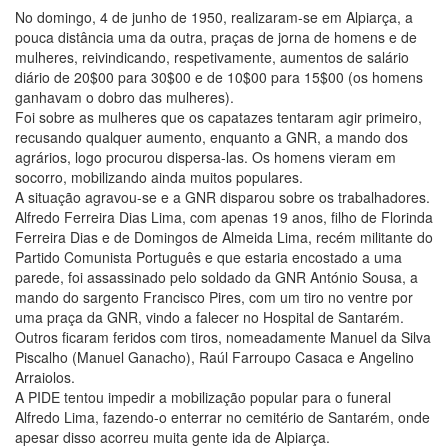
No domingo, 4 de junho de 1950, realizaram-se em Alpiarça, a
pouca distância uma da outra, praças de jorna de homens e de
mulheres, reivindicando, respetivamente, aumentos de salário
diário de 20$00 para 30$00 e de 10$00 para 15$00 (os homens
ganhavam o dobro das mulheres).
Foi sobre as mulheres que os capatazes tentaram agir primeiro,
recusando qualquer aumento, enquanto a GNR, a mando dos
agrários, logo procurou dispersa-las. Os homens vieram em
socorro, mobilizando ainda muitos populares.
A situação agravou-se e a GNR disparou sobre os trabalhadores.
Alfredo Ferreira Dias Lima, com apenas 19 anos, filho de Florinda
Ferreira Dias e de Domingos de Almeida Lima, recém militante do
Partido Comunista Português e que estaria encostado a uma
parede, foi assassinado pelo soldado da GNR António Sousa, a
mando do sargento Francisco Pires, com um tiro no ventre por
uma praça da GNR, vindo a falecer no Hospital de Santarém.
Outros ficaram feridos com tiros, nomeadamente Manuel da Silva
Piscalho (Manuel Ganacho), Raúl Farroupo Casaca e Angelino
Arraiolos.
A PIDE tentou impedir a mobilização popular para o funeral
Alfredo Lima, fazendo-o enterrar no cemitério de Santarém, onde
apesar disso acorreu muita gente ida de Alpiarça.