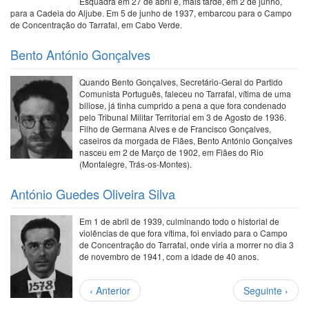
Esquadra em 27 de abril e, mais tarde, em 2 de junho,
para a Cadeia do Aljube. Em 5 de junho de 1937, embarcou para o Campo
de Concentração do Tarrafal, em Cabo Verde.
Bento António Gonçalves
Quando Bento Gonçalves, Secretário-Geral do Partido
Comunista Português, faleceu no Tarrafal, vítima de uma
biliose, já tinha cumprido a pena a que fora condenado
pelo Tribunal Militar Territorial em 3 de Agosto de 1936.
Filho de Germana Alves e de Francisco Gonçalves,
caseiros da morgada de Fiães, Bento António Gonçalves
nasceu em 2 de Março de 1902, em Fiães do Rio
(Montalegre, Trás-os-Montes).
António Guedes Oliveira Silva
Em 1 de abril de 1939, culminando todo o historial de
violências de que fora vítima, foi enviado para o Campo
de Concentração do Tarrafal, onde viria a morrer no dia 3
de novembro de 1941, com a idade de 40 anos.
Paginação
Página
Próxima
‹ Anterior
Seguinte ›
anterior
página