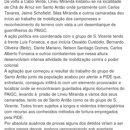
De volta a Cabo Verde, Lineu Miranda instalou-se na localidade
de Chã de Arroz em Santo Antão onde juntamente com Carlos
Tavares, Jaime Schofield, Silas Miranda e outros camaradas deu
início ao trabalho de mobilização dos camponeses e
reconhecimento do terreno com vista a um desembarque de
guerrilheiros do PAIGC.
A ação política era coordenada com o grupo de S. Vicente tendo
à frente Luís Fonseca, e que incluía Osvaldo Custódio, Bernardo
Oliveira (Beitz), Dante Mariano, Nelson Santiago Gomes, Carlos
Alberto Fonseca e outros combatentes que nessa altura
desenvolviam intensa atividade de mobilização contra o poder
colonial.
A agitação que começou a resultar do trabalho do grupo de
Santo Antão junto da população acabou por alertar a PIDE que,
entretanto, conseguiu infiltrá-lo com um elemento provocador e
localizar onde se encontravam guardados alguns documentos do
PAIGC, levando à prisão de Lineu Miranda e vários dos seus
camaradas, tanto os de Santo Antão como os do grupo de S.
Vicente. Todos foram sujeitos a longos e violentos interrogatórios
com recurso aos conhecidos métodos de tortura empregados
pela PIDE.
Por absoluta ausência de provas alguns dos detidos viriam a ser
soltos meses depois, embora permanecendo sob apertada