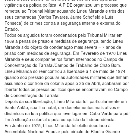
vigilância da polícia política. A PIDE organizou um processo que
remeteu ao Tribunal Militar acusando Lineu Miranda e três dos
seus camaradas (Carlos Tavares, Jaime Schofield e Luís
Fonseca) de crimes contra a segurança interna e externa do
Estado.
Todos os arguidos foram condenados pelo Tribunal Militar em
1969 a penas de prisão e medidas de segurança, tendo Lineu
Miranda sido objeto da condenação mais severa – 7 anos de
prisão com medidas de segurança. Em Fevereiro de 1970 Lineu
Miranda e seus companheiros foram internados no Campo de
Concentração do Tarrafal/Campo de Trabalho de Chão Bom.
Lineu Miranda só reencontrou a liberdade a 1 de maio de 1974,
quando sob pressão popular as autoridades militares que tinham
assumido o controle da colónia após o 25 de Abril, acabaram por
libertar todos os presos políticos que se encontravam no Campo
de Concentração do Tarrafal.
Depois da sua libertação, Lineu Miranda foi, particularmente em
Santo Antão, sua ilha natal, um dos elementos mais ativos e
dinâmicos na luta política que teve lugar em Cabo Verde para pôr
fim à situação colonial e pela conquista da independência.
Em Junho de 1975, Lineu Miranda foi eleito deputado à
Assembleia Nacional Popular pelo círculo de Ribeira Grande