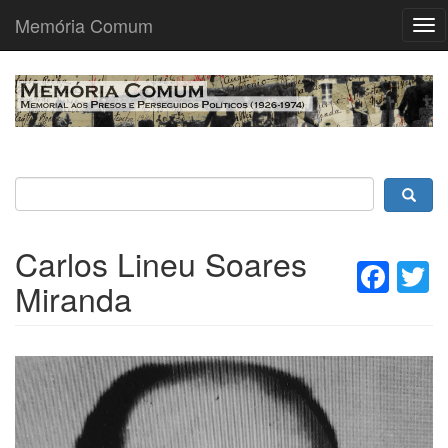
Memória Comum
Tog
nav
Passar
para
o
conteúdo
principal
Carlos Lineu Soares
Fac
T
Miranda