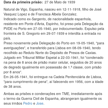
Data da primeira prisão
27 de Maio de 1939
Natural de Vigo, Espanha, nasceu em 12-11-1918, filho de José
Vasquez Lopez e de Francisca Albela Gonzalez.
Indicado como ex-Sargento, de nacionalidade espanhola,
residente em Ponte d'Anta, Espinho, foi preso pela Delegação da
PVDE no Porto em 27-05-1940, por indocumentado. Expulso pela
fronteira de S. Gregorio em 29-07-1939 e interdita a entrada no
país.
Preso novamente pela Delegação do Porto em 19-05-1940, "para
averiguações", e transferido para Lisboa em 08-09-1940, tendo
recolhido ao Reduto Norte do Depósito de Presos de Caxias.
Julgado em Tribunal Militar Espeial a 22-03-1941, foi "condenado
na pena de 8 anos de prisão maior celular, seguidos de 20 anos
de degredo igualmente em possessão de 1.ª classe, com prisão
por 8 anos".
Em 26-05-1941, foi entregue na Cadeia Penitenciária de Lisboa,
"para cumprimento de pena", aí falecendo em 1956, com a idade
de 38 anos.
Ambas as prisões e condenações em TME, imediatamente após
o termo da Guerra Civil de Espanha, abrangeram igualmente os
seus irmãos
Pedro
e
Jose
.