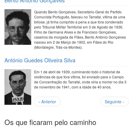
Bento António Gonçalves
Quando Bento Gonçalves, Secretário-Geral do Partido
Comunista Português, faleceu no Tarrafal, vítima de uma
biliose, já tinha cumprido a pena a que fora condenado
pelo Tribunal Militar Territorial em 3 de Agosto de 1936.
Filho de Germana Alves e de Francisco Gonçalves,
caseiros da morgada de Fiães, Bento António Gonçalves
nasceu em 2 de Março de 1902, em Fiães do Rio
(Montalegre, Trás-os-Montes).
António Guedes Oliveira Silva
Em 1 de abril de 1939, culminando todo o historial de
violências de que fora vítima, foi enviado para o Campo
de Concentração do Tarrafal, onde viria a morrer no dia 3
de novembro de 1941, com a idade de 40 anos.
Paginação
Página
Próxima
‹ Anterior
Seguinte ›
anterior
página
Os que ficaram pelo caminho