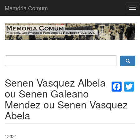
Memória Comum
Tog
nav
Passar
para
o
conteúdo
principal
Senen Vasquez Albela
Fac
T
ou Senen Galeano
Mendez ou Senen Vasquez
Abela
12321