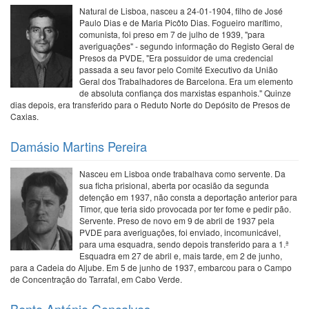
Natural de Lisboa, nasceu a 24-01-1904, filho de José
Paulo Dias e de Maria Picôto Dias. Fogueiro marítimo,
comunista, foi preso em 7 de julho de 1939, "para
averiguações" - segundo informação do Registo Geral de
Presos da PVDE, "Era possuidor de uma credencial
passada a seu favor pelo Comité Executivo da União
Geral dos Trabalhadores de Barcelona. Era um elemento
de absoluta confiança dos marxistas espanhois." Quinze
dias depois, era transferido para o Reduto Norte do Depósito de Presos de
Caxias.
Damásio Martins Pereira
Nasceu em Lisboa onde trabalhava como servente. Da
sua ficha prisional, aberta por ocasião da segunda
detenção em 1937, não consta a deportação anterior para
Timor, que teria sido provocada por ter fome e pedir pão.
Servente. Preso de novo em 9 de abril de 1937 pela
PVDE para averiguações, foi enviado, incomunicável,
para uma esquadra, sendo depois transferido para a 1.ª
Esquadra em 27 de abril e, mais tarde, em 2 de junho,
para a Cadeia do Aljube. Em 5 de junho de 1937, embarcou para o Campo
de Concentração do Tarrafal, em Cabo Verde.