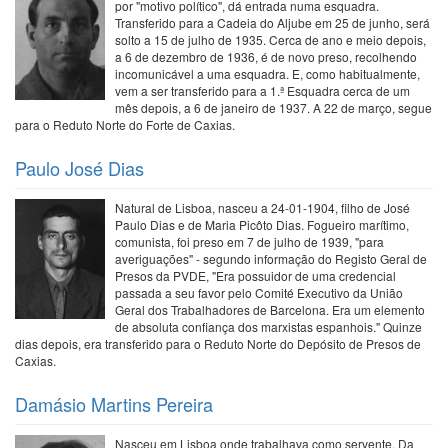
por "motivo político", dá entrada numa esquadra.
Transferido para a Cadeia do Aljube em 25 de junho, será
solto a 15 de julho de 1935. Cerca de ano e meio depois,
a 6 de dezembro de 1936, é de novo preso, recolhendo
incomunicável a uma esquadra. E, como habitualmente,
vem a ser transferido para a 1.ª Esquadra cerca de um
mês depois, a 6 de janeiro de 1937. A 22 de março, segue
para o Reduto Norte do Forte de Caxias.
Paulo José Dias
Natural de Lisboa, nasceu a 24-01-1904, filho de José
Paulo Dias e de Maria Picôto Dias. Fogueiro marítimo,
comunista, foi preso em 7 de julho de 1939, "para
averiguações" - segundo informação do Registo Geral de
Presos da PVDE, "Era possuidor de uma credencial
passada a seu favor pelo Comité Executivo da União
Geral dos Trabalhadores de Barcelona. Era um elemento
de absoluta confiança dos marxistas espanhois." Quinze
dias depois, era transferido para o Reduto Norte do Depósito de Presos de
Caxias.
Damásio Martins Pereira
Nasceu em Lisboa onde trabalhava como servente. Da