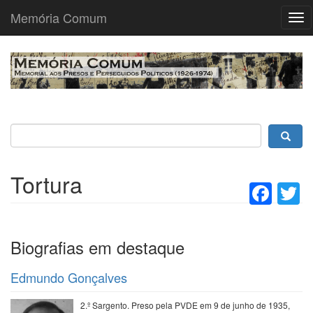
Memória Comum
Tog
nav
Passar
para
o
conteúdo
principal
Tortura
Fac
T
Biografias em destaque
Edmundo Gonçalves
2.º Sargento. Preso pela PVDE em 9 de junho de 1935,