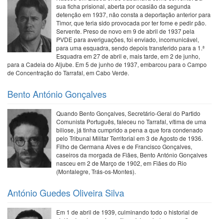
sua ficha prisional, aberta por ocasião da segunda
detenção em 1937, não consta a deportação anterior para
Timor, que teria sido provocada por ter fome e pedir pão.
Servente. Preso de novo em 9 de abril de 1937 pela
PVDE para averiguações, foi enviado, incomunicável,
para uma esquadra, sendo depois transferido para a 1.ª
Esquadra em 27 de abril e, mais tarde, em 2 de junho,
para a Cadeia do Aljube. Em 5 de junho de 1937, embarcou para o Campo
de Concentração do Tarrafal, em Cabo Verde.
Bento António Gonçalves
Quando Bento Gonçalves, Secretário-Geral do Partido
Comunista Português, faleceu no Tarrafal, vítima de uma
biliose, já tinha cumprido a pena a que fora condenado
pelo Tribunal Militar Territorial em 3 de Agosto de 1936.
Filho de Germana Alves e de Francisco Gonçalves,
caseiros da morgada de Fiães, Bento António Gonçalves
nasceu em 2 de Março de 1902, em Fiães do Rio
(Montalegre, Trás-os-Montes).
António Guedes Oliveira Silva
Em 1 de abril de 1939, culminando todo o historial de