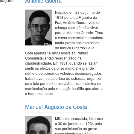
António Guerra
ntações
Nascido em 23 de junho de
1913 perto da Figueira da
Foz, António Guerra veio em
criança com a família viver
para a Marinha Grande. Tirou
o curso comercial e trabalhou
muito jovem nos escritórios
da fábrica Ricardo Gallo.
Com apenas 16 anos adere ao Partido
Comunista, então reorganizado na
clandestinidade. Em 1931, quando se faziam
sentir os efeitos da crise mundial e grande
número de operários vidreiros desempregados
trabalhavam na abertura de estradas, organiza
uma luta por melhores salários que culmina em
manifestação pela vila, ação insólita que alarma
a burguesia local.
Manuel Augusto da Costa
Militante anarquista, foi preso
a 30 de janeiro de 1934 pela
sua participação na greve
revolucionária do 18 de