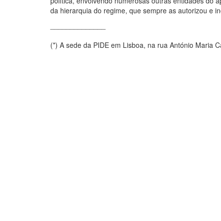
política, envolvendo numerosas outras entidades do ap
da hierarquia do regime, que sempre as autorizou e in
______________
(*) A sede da PIDE em Lisboa, na rua António Maria C