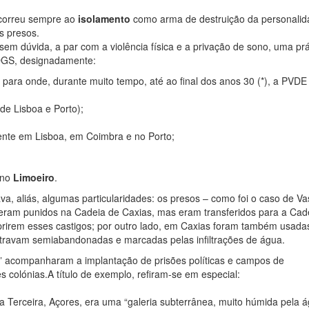
recorreu sempre ao
isolamento
como arma de destruição da personalid
s presos.
, sem dúvida, a par com a violência física e a privação de sono, uma prá
GS, designadamente:
, para onde, durante muito tempo, até ao final dos anos 30 (*), a PVDE
(de Lisboa e Porto);
nte em Lisboa, em Coimbra e no Porto;
 no
Limoeiro
.
a, aliás, algumas particularidades: os presos – como foi o caso de V
eram punidos na Cadeia de Caxias, mas eram transferidos para a Cad
prirem esses castigos; por outro lado, em Caxias foram também usada
ontravam semiabandonadas e marcadas pelas infiltrações de água.
nto” acompanharam a implantação de prisões políticas e campos de
 colónias.A título de exemplo, refiram-se em especial:
ha Terceira, Açores, era uma “galeria subterrânea, muito húmida pela 