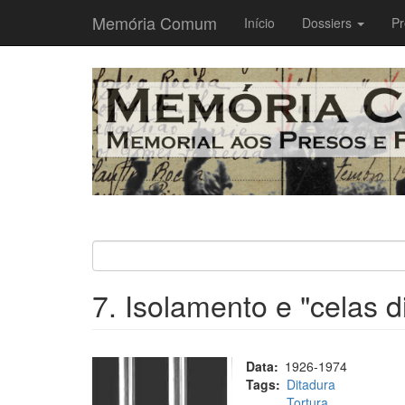
Memória Comum
Main
Início
Dossiers
Pr
navigation
Passar
para
o
conteúdo
principal
7. Isolamento e "celas d
Data
1926-1974
Tags
Ditadura
Tortura