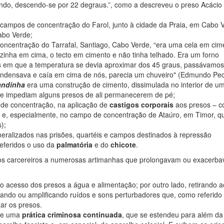
undo, descendo-se por 22 degraus.”, como a descreveu o preso Acáci
campos de concentração do Farol, junto à cidade da Praia, em Cabo 
abo Verde;
Concentração do Tarrafal, Santiago, Cabo Verde, “era uma cela em cim
inha em cima, o tecto em cimento e não tinha telhado. Era um forno
dias em que a temperatura se devia aproximar dos 45 graus, passávamos
 condensava e caía em cima de nós, parecia um chuveiro" (Edmundo Ped
andinha
era uma construção de cimento, dissimulada no interior de u
ue impediam alguns presos de ali permanecerem de pé;
 de concentração, na aplicação de
castigos corporais
aos presos – 
 e, especialmente, no campo de concentração de Ataúro, em Timor, q
);
eralizados nas prisões, quartéis e campos destinados à repressão
eferidos o uso da
palmatória
e do
chicote
.
elos carcereiros a numerosas artimanhas que prolongavam ou exacerb
o acesso dos presos a água e alimentação; por outro lado, retirando a
ando ou amplificando ruídos e sons perturbadores que, como referido
ar os presos.
 de uma
prática criminosa continuada
, que se estendeu para além da 