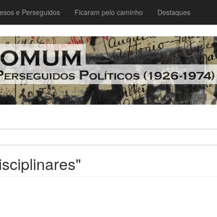
esos e Perseguidos
Ficaram pelo caminho
Destaques
isciplinares"