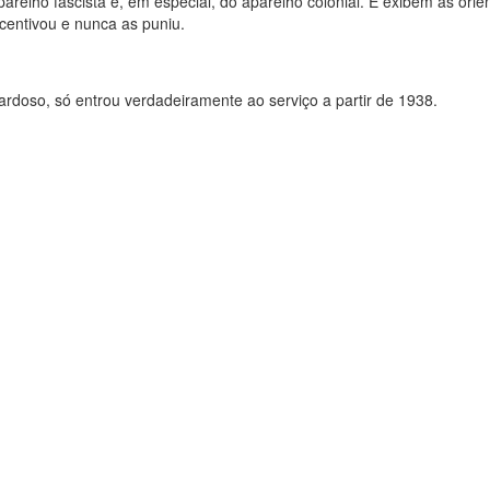
arelho fascista e, em especial, do aparelho colonial. E exibem as orie
centivou e nunca as puniu.
ardoso, só entrou verdadeiramente ao serviço a partir de 1938.