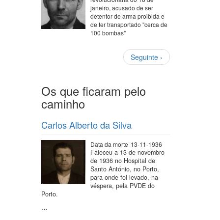
janeiro, acusado de ser
detentor de arma proibida e
de ter transportado "cerca de
100 bombas"
Paginação
Próxima
Seguinte ›
página
Os que ficaram pelo
caminho
Carlos Alberto da Silva
Data da morte
13-11-1936
Faleceu a 13 de novembro
de 1936 no Hospital de
Santo António, no Porto,
para onde foi levado, na
véspera, pela PVDE do
Porto.
…