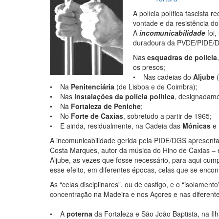
A polícia política fascista 
vontade e da resistência do
A
incomunicabilidade
foi
duradoura da PVDE/PIDE/D
Nas
esquadras de polícia
os presos;
• Nas cadeias do
Aljube
• Na
Penitenciária
(de Lisboa e de Coimbra);
• Nas
instalações da polícia política
, designadame
• Na
Fortaleza de Peniche
;
• No
Forte de Caxias
, sobretudo a partir de 1965;
• E ainda, residualmente, na Cadeia das
Mónicas
e
A incomunicabilidade gerida pela PIDE/DGS apresentav
Costa Marques, autor da música do Hino de Caxias – 
Aljube, as vezes que fosse necessário, para aqui cum
esse efeito, em diferentes épocas, celas que se enc
As “celas disciplinares”, ou de castigo, e o “isolame
concentração na Madeira e nos Açores e nas diferentes
• A
poterna
da Fortaleza e São João Baptista, na Il