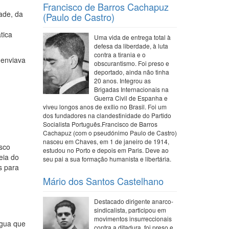
Francisco de Barros Cachapuz
ade, da
(Paulo de Castro)
tica
Uma vida de entrega total à
defesa da liberdade, à luta
contra a tirania e o
 enviava
obscurantismo. Foi preso e
deportado, ainda não tinha
20 anos. Integrou as
Brigadas Internacionais na
Guerra Civil de Espanha e
viveu longos anos de exílio no Brasil. Foi um
dos fundadores na clandestinidade do Partido
Socialista Português.Francisco de Barros
Cachapuz (com o pseudónimo Paulo de Castro)
nasceu em Chaves, em 1 de janeiro de 1914,
asco
estudou no Porto e depois em Paris. Deve ao
eia do
seu pai a sua formação humanista e libertária.
s para
Mário dos Santos Castelhano
Destacado dirigente anarco-
sindicalista, participou em
movimentos insurreccionais
água que
contra a ditadura, foi preso e