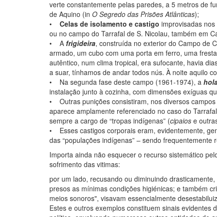
verte constantemente pelas paredes, a 5 metros de f
de Aquino (in
O Segredo das Prisões Atlânticas
);
•
Celas de isolamento e castigo
improvisadas nos 
ou no campo do Tarrafal de S. Nicolau, também em C
• A
frigideira
, construída no exterior do Campo de 
armado, um cubo com uma porta em ferro, uma frestaz
autêntico, num clima tropical, era sufocante, havia 
a suar, tínhamos de andar todos nús. À noite aquilo
• Na segunda fase deste campo (1961-1974), a
hol
instalação junto à cozinha, com dimensões exíguas q
• Outras punições consistiram, nos diversos campos
aparece amplamente referenciado no caso do Tarrafal
sempre a cargo de “tropas indígenas” (
cipaios
e outras
• Esses castigos corporais eram, evidentemente, gen
das “populações indígenas” – sendo frequentemente r
Importa ainda não esquecer o recurso sistemático p
sofrimento das vitimas:
por um lado, recusando ou diminuindo drasticamente, 
presos as mínimas condições higiénicas; e também cri
meios sonoros", visavam essencialmente desestabiluiz
Estes e outros exemplos constituem sinais evidentes