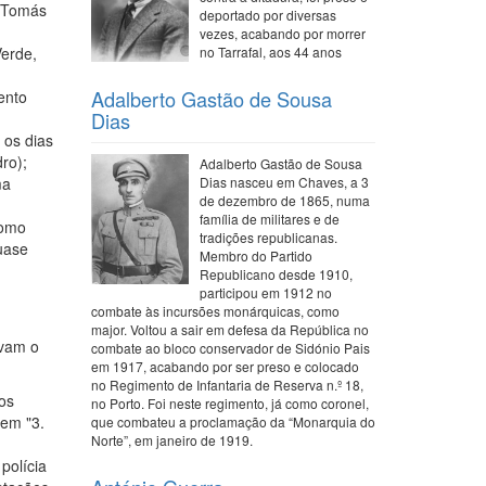
o Tomás
deportado por diversas
vezes, acabando por morrer
Verde,
no Tarrafal, aos 44 anos
Adalberto Gastão de Sousa
ento
Dias
 os dias
ro);
Adalberto Gastão de Sousa
ma
Dias nasceu em Chaves, a 3
de dezembro de 1865, numa
família de militares e de
como
tradições republicanas.
uase
Membro do Partido
Republicano desde 1910,
participou em 1912 no
combate às incursões monárquicas, como
major. Voltou a sair em defesa da República no
avam o
combate ao bloco conservador de Sidónio Pais
em 1917, acabando por ser preso e colocado
no Regimento de Infantaria de Reserva n.º 18,
os
no Porto. Foi neste regimento, já como coronel,
 em "3.
que combateu a proclamação da “Monarquia do
Norte”, em janeiro de 1919.
polícia