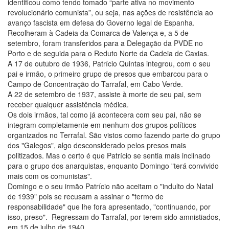
identificou como tendo tomado “parte ativa no movimento
revolucionário comunista”, ou seja, nas ações de resistência ao
avanço fascista em defesa do Governo legal de Espanha.
Recolheram à Cadeia da Comarca de Valença e, a 5 de
setembro, foram transferidos para a Delegação da PVDE no
Porto e de seguida para o Reduto Norte da Cadeia de Caxias.
A 17 de outubro de 1936, Patrício Quintas integrou, com o seu
pai e irmão, o primeiro grupo de presos que embarcou para o
Campo de Concentração do Tarrafal, em Cabo Verde.
A 22 de setembro de 1937, assiste à morte de seu pai, sem
receber qualquer assistência médica.
Os dois irmãos, tal como já acontecera com seu pai, não se
integram completamente em nenhum dos grupos políticos
organizados no Terrafal. São vistos como fazendo parte do grupo
dos "Galegos", algo desconsiderado pelos presos mais
politizados. Mas o certo é que Patrício se sentia mais inclinado
para o grupo dos anarquistas, enquanto Domingo "terá convivido
mais com os comunistas".
Domingo e o seu irmão Patrício não aceitam o "indulto do Natal
de 1939" pois se recusam a assinar o "termo de
responsabilidade" que lhe fora apresentado, "continuando, por
isso, preso". Regressam do Tarrafal, por terem sido amnistiados,
em 15 de julho de 1940.