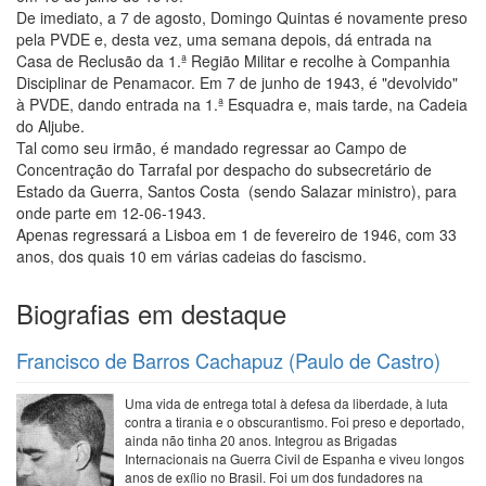
De imediato, a 7 de agosto, Domingo Quintas é novamente preso
pela PVDE e, desta vez, uma semana depois, dá entrada na
Casa de Reclusão da 1.ª Região Militar e recolhe à Companhia
Disciplinar de Penamacor. Em 7 de junho de 1943, é "devolvido"
à PVDE, dando entrada na 1.ª Esquadra e, mais tarde, na Cadeia
do Aljube.
Tal como seu irmão, é mandado regressar ao Campo de
Concentração do Tarrafal por despacho do subsecretário de
Estado da Guerra, Santos Costa (sendo Salazar ministro), para
onde parte em 12-06-1943.
Apenas regressará a Lisboa em 1 de fevereiro de 1946, com 33
anos, dos quais 10 em várias cadeias do fascismo.
Biografias em destaque
Francisco de Barros Cachapuz (Paulo de Castro)
Uma vida de entrega total à defesa da liberdade, à luta
contra a tirania e o obscurantismo. Foi preso e deportado,
ainda não tinha 20 anos. Integrou as Brigadas
Internacionais na Guerra Civil de Espanha e viveu longos
anos de exílio no Brasil. Foi um dos fundadores na