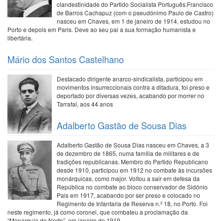
clandestinidade do Partido Socialista Português.Francisco
de Barros Cachapuz (com o pseudónimo Paulo de Castro)
nasceu em Chaves, em 1 de janeiro de 1914, estudou no
Porto e depois em Paris. Deve ao seu pai a sua formação humanista e
libertária.
Mário dos Santos Castelhano
Destacado dirigente anarco-sindicalista, participou em
movimentos insurreccionais contra a ditadura, foi preso e
deportado por diversas vezes, acabando por morrer no
Tarrafal, aos 44 anos
Adalberto Gastão de Sousa Dias
Adalberto Gastão de Sousa Dias nasceu em Chaves, a 3
de dezembro de 1865, numa família de militares e de
tradições republicanas. Membro do Partido Republicano
desde 1910, participou em 1912 no combate às incursões
monárquicas, como major. Voltou a sair em defesa da
República no combate ao bloco conservador de Sidónio
Pais em 1917, acabando por ser preso e colocado no
Regimento de Infantaria de Reserva n.º 18, no Porto. Foi
neste regimento, já como coronel, que combateu a proclamação da
“Monarquia do Norte”, em janeiro de 1919.