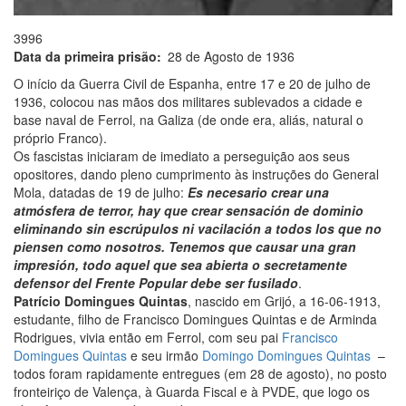
3996
Data da primeira prisão
28 de Agosto de 1936
O início da Guerra Civil de Espanha, entre 17 e 20 de julho de
1936, colocou nas mãos dos militares sublevados a cidade e
base naval de Ferrol, na Galiza (de onde era, aliás, natural o
próprio Franco).
Os fascistas iniciaram de imediato a perseguição aos seus
opositores, dando pleno cumprimento às instruções do General
Mola, datadas de 19 de julho:
Es necesario crear una
atmósfera de terror, hay que crear sensación de dominio
eliminando sin escrúpulos ni vacilación a todos los que no
piensen como nosotros. Tenemos que causar una gran
impresión, todo aquel que sea abierta o secretamente
defensor del Frente Popular debe ser fusilado
.
Patrício Domingues Quintas
, nascido em Grijó, a 16-06-1913,
estudante, filho de Francisco Domingues Quintas e de Arminda
Rodrigues, vivia então em Ferrol, com seu pai
Francisco
Domingues Quintas
e seu irmão
Domingo Domingues Quintas
–
todos foram rapidamente entregues (em 28 de agosto), no posto
fronteiriço de Valença, à Guarda Fiscal e à PVDE, que logo os