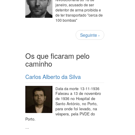
janeiro, acusado de ser
detentor de arma proibida e
de ter transportado "cerca de
100 bombas"
Paginação
Próxima
Seguinte ›
página
Os que ficaram pelo
caminho
Carlos Alberto da Silva
Data da morte
13-11-1936
Faleceu a 13 de novembro
de 1936 no Hospital de
Santo António, no Porto,
para onde foi levado, na
véspera, pela PVDE do
Porto.
…