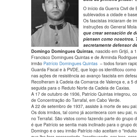
O início da Guerra Civil de
sublevados a cidade e base 
Os fascistas iniciaram de 
instruções do General Mola
que crear sensación de d
piensen como nosotros. T
secretamente defensor de
Domingo Domingues Quintas
, nascido em Grijó, a 
Francisco Domingues Quintas e de Arminda Rodrigues,
irmão
Patrício Domingues Quintas
– todos foram rapid
Guarda Fiscal e à PVDE, que logo os identificou como
nas ações de resistência ao avanço fascista em defe
Recolheram à Cadeia da Comarca de Valença e, a 5 d
seguida para o Reduto Norte da Cadeia de Caxias.
A 17 de outubro de 1936, Patrício Quintas integrou, 
de Concentração do Tarrafal, em Cabo Verde.
A 22 de setembro de 1937, assiste à morte de seu pai
Os dois irmãos, tal como já acontecera com seu pai,
no Terrafal. São vistos como fazendo parte do grupo d
é que Patrício se sentia mais inclinado para o grupo 
Domingo e o seu irmão Patrício não aceitam o "indulto
que lhe fora apresentado, "continuando, por isso, pre