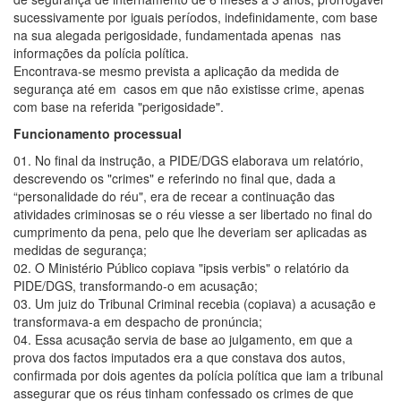
sucessivamente por iguais períodos, indefinidamente, com base
na sua alegada perigosidade, fundamentada apenas nas
informações da polícia política.
Encontrava-se mesmo prevista a aplicação da medida de
segurança até em casos em que não existisse crime, apenas
com base na referida "perigosidade".
Funcionamento processual
01. No final da instrução, a PIDE/DGS elaborava um relatório,
descrevendo os "crimes" e referindo no final que, dada a
“personalidade do réu", era de recear a continuação das
atividades criminosas se o réu viesse a ser libertado no final do
cumprimento da pena, pelo que lhe deveriam ser aplicadas as
medidas de segurança;
02. O Ministério Público copiava "ipsis verbis" o relatório da
PIDE/DGS, transformando-o em acusação;
03. Um juiz do Tribunal Criminal recebia (copiava) a acusação e
transformava-a em despacho de pronúncia;
04. Essa acusação servia de base ao julgamento, em que a
prova dos factos imputados era a que constava dos autos,
confirmada por dois agentes da polícia política que iam a tribunal
assegurar que os réus tinham confessado os crimes de que