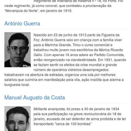
Regimento de Infantaria de Reserva n.º 18, no Porto. Foi
neste regimento, já como coronel, que combateu a proclamação da
“Monarquia do Norte”, em janeiro de 1919.
António Guerra
Nascido em 23 de junho de 1913 perto da Figueira da
Foz, António Guerra veio em criança com a família viver
para a Marinha Grande. Tirou o curso comercial e
trabalhou muito jovem nos escritórios da fábrica Ricardo
Gallo. Com apenas 16 anos adere ao Partido Comunista,
então reorganizado na clandestinidade. Em 1931, quando
se faziam sentir os efeitos da crise mundial e grande
número de operários vidreiros desempregados
trabalhavam na abertura de estradas, organiza uma luta por melhores
salários que culmina em manifestação pela vila, ação insólita que alarma a
burguesia local.
Manuel Augusto da Costa
Militante anarquista, foi preso a 30 de janeiro de 1934
pela sua participação na greve revolucionária do 18 de
janeiro, acusado de ser detentor de arma proibida e de ter
transportado "cerca de 100 bombas"