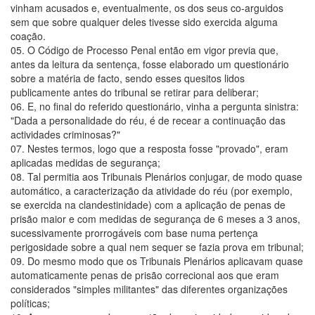
vinham acusados e, eventualmente, os dos seus co-arguidos
sem que sobre qualquer deles tivesse sido exercida alguma
coação.
05. O Código de Processo Penal então em vigor previa que,
antes da leitura da sentença, fosse elaborado um questionário
sobre a matéria de facto, sendo esses quesitos lidos
publicamente antes do tribunal se retirar para deliberar;
06. E, no final do referido questionário, vinha a pergunta sinistra:
"Dada a personalidade do réu, é de recear a continuação das
actividades criminosas?"
07. Nestes termos, logo que a resposta fosse "provado", eram
aplicadas medidas de segurança;
08. Tal permitia aos Tribunais Plenários conjugar, de modo quase
automático, a caracterização da atividade do réu (por exemplo,
se exercida na clandestinidade) com a aplicação de penas de
prisão maior e com medidas de segurança de 6 meses a 3 anos,
sucessivamente prorrogáveis com base numa pertença
perigosidade sobre a qual nem sequer se fazia prova em tribunal;
09. Do mesmo modo que os Tribunais Plenários aplicavam quase
automaticamente penas de prisão correcional aos que eram
considerados "simples militantes" das diferentes organizações
políticas;