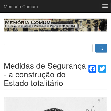
Memória Comum
Tog
nav
Passar
para
o
conteúdo
principal
Medidas de Segurança
Fac
T
- a construção do
Estado totalitário