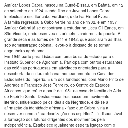
Amílcar Lopes Cabral nasceu na Guiné-Bissau, em Bafatá, em 12
de setembro de 1924, sendo filho de Juvenal Lopes Cabral,
intelectual e escritor cabo-verdiano, e de Iva Pinhel Évora.
A família regressou a Cabo Verde no ano de 1932, e em 1937
Amílcar Cabral já se encontrava a estudar no Liceu Gil Eanes, em
São Vicente, onde escreveu os primeiros cadernos de poesia. A
grande seca e as fomes de 1941 e 1942, que assolaram as ilhas
sob administração colonial, levou-o à decisão de se tornar
engenheiro agrónomo.
Em 1945 parte para Lisboa com uma bolsa de estudo para o
Instituto Superior de Agronomia. Participa com outros estudantes
das colónias portuguesas em atividades orientadas para a
descoberta da cultura africana, nomeadamente na Casa dos
Estudantes do Império. É um dos fundadores, com Mário Pinto de
Andrade e Francisco José Tenreiro, do Centro de Estudos
Africanos, que reúne a partir de 1951 na casa de família de Alda
do Espírito Santo. Destes encontros nasce um movimento
literário, influenciado pelos ideais da Negritude, e dá-se a
afirmação da identidade africana - fase que Cabral viria a
descrever como a “reafricanização dos espíritos” – indispensável
à formação dos futuros dirigentes dos movimentos pela
independência. Estabelece igualmente estreita ligação com o