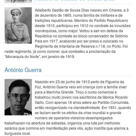
Adalberto Gastão de Sousa Dias nasceu em Chaves, a 3
de dezembro de 1865, numa família de militares e de
tradições republicanas. Membro do Partido Republicano
desde 1910, participou em 1912 no combate às incursões
monárquicas, como major. Voltou a sair em defesa da
República no combate ao bloco conservador de Sidónio
Pais em 1917, acabando por ser preso e colocado no
Regimento de Infantaria de Reserva n.º 18, no Porto. Foi
neste regimento, já como coronel, que combateu a proclamação da
“Monarquia do Norte”, em janeiro de 1919.
António Guerra
Nascido em 23 de junho de 1913 perto da Figueira da
Foz, António Guerra veio em criança com a família viver
para a Marinha Grande. Tirou o curso comercial e
trabalhou muito jovem nos escritórios da fábrica Ricardo
Gallo. Com apenas 16 anos adere ao Partido Comunista,
então reorganizado na clandestinidade. Em 1931, quando
se faziam sentir os efeitos da crise mundial e grande
número de operários vidreiros desempregados
trabalhavam na abertura de estradas, organiza uma luta por melhores
salários que culmina em manifestação pela vila, ação insólita que alarma a
burguesia local.