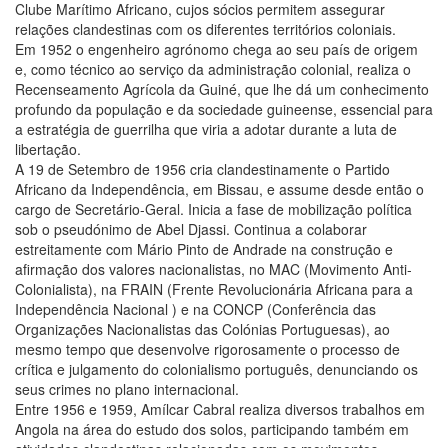
Clube Marítimo Africano, cujos sócios permitem assegurar
relações clandestinas com os diferentes territórios coloniais.
Em 1952 o engenheiro agrónomo chega ao seu país de origem
e, como técnico ao serviço da administração colonial, realiza o
Recenseamento Agrícola da Guiné, que lhe dá um conhecimento
profundo da população e da sociedade guineense, essencial para
a estratégia de guerrilha que viria a adotar durante a luta de
libertação.
A 19 de Setembro de 1956 cria clandestinamente o Partido
Africano da Independência, em Bissau, e assume desde então o
cargo de Secretário-Geral. Inicia a fase de mobilização política
sob o pseudónimo de Abel Djassi. Continua a colaborar
estreitamente com Mário Pinto de Andrade na construção e
afirmação dos valores nacionalistas, no MAC (Movimento Anti-
Colonialista), na FRAIN (Frente Revolucionária Africana para a
Independência Nacional ) e na CONCP (Conferência das
Organizações Nacionalistas das Colónias Portuguesas), ao
mesmo tempo que desenvolve rigorosamente o processo de
crítica e julgamento do colonialismo português, denunciando os
seus crimes no plano internacional.
Entre 1956 e 1959, Amílcar Cabral realiza diversos trabalhos em
Angola na área do estudo dos solos, participando também em