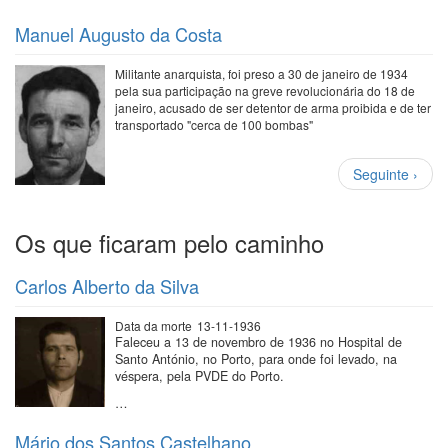
Manuel Augusto da Costa
Militante anarquista, foi preso a 30 de janeiro de 1934
pela sua participação na greve revolucionária do 18 de
janeiro, acusado de ser detentor de arma proibida e de ter
transportado "cerca de 100 bombas"
Paginação
Próxima
Seguinte ›
página
Os que ficaram pelo caminho
Carlos Alberto da Silva
Data da morte
13-11-1936
Faleceu a 13 de novembro de 1936 no Hospital de
Santo António, no Porto, para onde foi levado, na
véspera, pela PVDE do Porto.
…
Mário dos Santos Castelhano