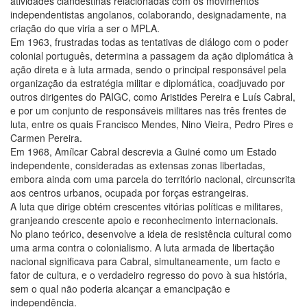
atividades clandestinas relacionadas com os movimentos
independentistas angolanos, colaborando, designadamente, na
criação do que viria a ser o MPLA.
Em 1963, frustradas todas as tentativas de diálogo com o poder
colonial português, determina a passagem da ação diplomática à
ação direta e à luta armada, sendo o principal responsável pela
organização da estratégia militar e diplomática, coadjuvado por
outros dirigentes do PAIGC, como Aristides Pereira e Luís Cabral,
e por um conjunto de responsáveis militares nas três frentes de
luta, entre os quais Francisco Mendes, Nino Vieira, Pedro Pires e
Carmen Pereira.
Em 1968, Amílcar Cabral descrevia a Guiné como um Estado
independente, consideradas as extensas zonas libertadas,
embora ainda com uma parcela do território nacional, circunscrita
aos centros urbanos, ocupada por forças estrangeiras.
A luta que dirige obtém crescentes vitórias políticas e militares,
granjeando crescente apoio e reconhecimento internacionais.
No plano teórico, desenvolve a ideia de resistência cultural como
uma arma contra o colonialismo. A luta armada de libertação
nacional significava para Cabral, simultaneamente, um facto e
fator de cultura, e o verdadeiro regresso do povo à sua história,
sem o qual não poderia alcançar a emancipação e
independência.