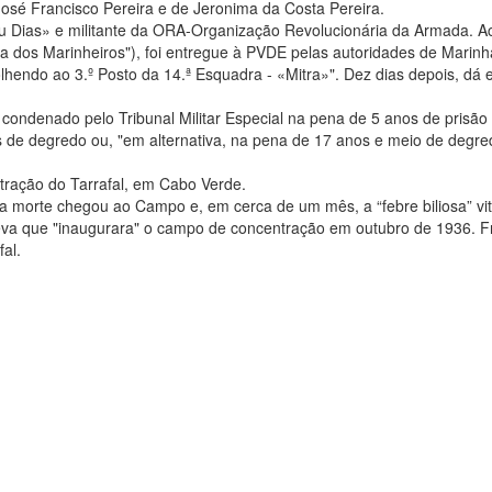
 José Francisco Pereira e de Jeronima da Costa Pereira.
meu Dias» e militante da ORA-Organização Revolucionária da Armada. 
ta dos Marinheiros"), foi entregue à PVDE pelas autoridades de Marin
lhendo ao 3.º Posto da 14.ª Esquadra - «Mitra»". Dez dias depois, dá 
condenado pelo Tribunal Militar Especial na pena de 5 anos de prisão
s de degredo ou, "em alternativa, na pena de 17 anos e meio de degr
ração do Tarrafal, em Cabo Verde.
 morte chegou ao Campo e, em cerca de um mês, a “febre biliosa” vi
a leva que "inaugurara" o campo de concentração em outubro de 1936. F
al.