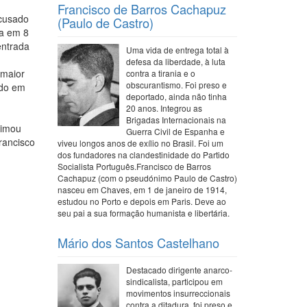
Francisco de Barros Cachapuz
Acusado
(Paulo de Castro)
ha em 8
entrada
Uma vida de entrega total à
defesa da liberdade, à luta
 maior
contra a tirania e o
obscurantismo. Foi preso e
edo em
deportado, ainda não tinha
20 anos. Integrou as
Brigadas Internacionais na
timou
Guerra Civil de Espanha e
rancisco
viveu longos anos de exílio no Brasil. Foi um
dos fundadores na clandestinidade do Partido
Socialista Português.Francisco de Barros
Cachapuz (com o pseudónimo Paulo de Castro)
nasceu em Chaves, em 1 de janeiro de 1914,
estudou no Porto e depois em Paris. Deve ao
seu pai a sua formação humanista e libertária.
Mário dos Santos Castelhano
Destacado dirigente anarco-
sindicalista, participou em
movimentos insurreccionais
contra a ditadura, foi preso e