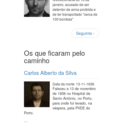
janeiro, acusado de ser
detentor de arma proibida e
de ter transportado "cerca de
100 bombas"
Paginação
Próxima
Seguinte ›
página
Os que ficaram pelo
caminho
Carlos Alberto da Silva
Data da morte
13-11-1936
Faleceu a 13 de novembro
de 1936 no Hospital de
Santo António, no Porto,
para onde foi levado, na
véspera, pela PVDE do
Porto.
…