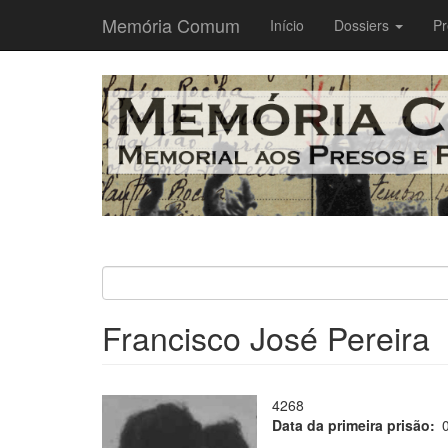
Memória Comum
Main
Início
Dossiers
Pr
navigation
Passar
para
o
conteúdo
principal
Francisco José Pereira
4268
Data da primeira prisão