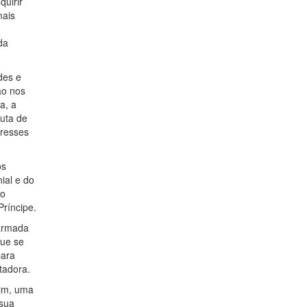
quirir
mais
da
des e
ão nos
a, a
luta de
eresses
os
nial e do
ao
ríncipe.
 armada
que se
para
tadora.
sim, uma
 sua