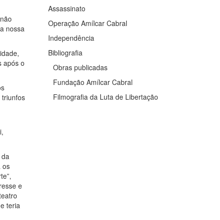
Assassinato
 não
Operação Amílcar Cabral
da nossa
Independência
Bibliografia
idade,
s após o
Obras publicadas
Fundação Amílcar Cabral
os
Filmografia da Luta de Libertação
 triunfos
i,
 da
 os
te”,
rresse e
teatro
e teria