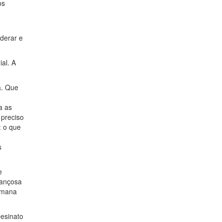
os
iderar e
al. A
a. Que
o
a as
 preciso
: o que
s
e
rançosa
humana
pesinato