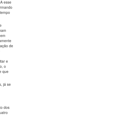
 A esse
ormando
m tempo
e
nham
m em
camente
gação de
e
tar e
o, o
te que
, já se
to dos
uatro