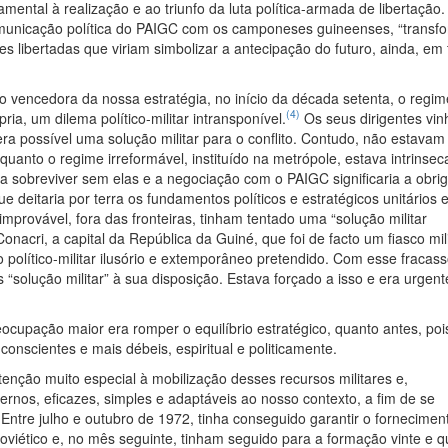
ntal à realização e ao triunfo da luta política-armada de libertação.
municação política do PAIGC com os camponeses guineenses, “transf
ões libertadas que viriam simbolizar a antecipação do futuro, ainda, e
ão vencedora da nossa estratégia, no início da década setenta, o regim
(4)
pria, um dilema político-militar intransponível.
Os seus dirigentes vi
ra possível uma solução militar para o conflito. Contudo, não estava
quanto o regime irreformável, instituído na metrópole, estava intrinse
a sobreviver sem elas e a negociação com o PAIGC significaria a obri
 deitaria por terra os fundamentos políticos e estratégicos unitários 
mprovável, fora das fronteiras, tinham tentado uma “solução militar
cri, a capital da República da Guiné, que foi de facto um fiasco mili
 político-militar ilusório e extemporâneo pretendido. Com esse fracass
“solução militar” à sua disposição. Estava forçado a isso e era urgen
ocupação maior era romper o equilíbrio estratégico, quanto antes, pois
nscientes e mais débeis, espiritual e politicamente.
nção muito especial à mobilização desses recursos militares e,
rnos, eficazes, simples e adaptáveis ao nosso contexto, a fim de se
 Entre julho e outubro de 1972, tinha conseguido garantir o fornecimen
Soviético e, no mês seguinte, tinham seguido para a formação vinte e q