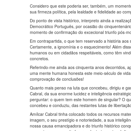
Considero que este poderia ser, também, um momento a
sua firmeza política, pela lealdade e fidelidade ao c
Do ponto de vista histórico, interpreto ainda a reali
Democrático Português, por ocasião do cinquentenár
momento de confirmação do excecional triunfo pós-mo
Em contrapartida, o que tem reservado a história ao
Certamente, a ignomínia e o esquecimento! Além disso
humanos ou em cidadãos respeitáveis, como têm vindo 
concretos.
Referindo-me ainda aos cinquenta anos decorridos, ap
uma mente humana honesta este meio-século de vida?
comprovação de conclusões!
Quanto mais penso na luta que concebeu, dirigiu e g
Cabral, da sua enorme lucidez e inteligência estratégi
perguntar: o quem tem este homem de singular? O que o
concebeu e conduziu, das restantes lutas de libertaçã
Amílcar Cabral tinha colocado todos os recursos mater
imagem, o seu prestígio e notoriedade, a sua inteligê
nossa causa emancipadora e do triunfo histórico conq