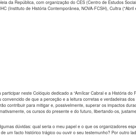
eia da República, com organização do CES (Centro de Estudos Sociai
IHC (Instituto de História Contemporânea, NOVA-FCSH), Cultra ("Abril 
participar neste Colóquio dedicado a “Amílcar Cabral e a História do F
u convencido de que a perceção e a leitura corretas e verdadeiras dos 
erão contribuir para mitigar e, possivelmente, superar os impactos dur
irmativamente, os cursos do presente e do futuro, libertando-os, justam
algumas dúvidas: qual seria o meu papel e o que os organizadores es
um facto histórico trágico ou ouvir o seu testemunho? Por outro lad