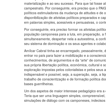
materialização e ao seu sucesso. Para que tal fosse a
campesinato. Por conseguinte, era preciso que o PAIG
políticos estimuladores da mudança de atitudes e de 
disponibilização de ativistas políticos preparados e cap
em palavras simples, acessíveis e persuasivas, o cont
Por conseguinte, era preciso formar os ativistas polí
população camponesa para a luta, em preparação, a fi
simultaneamente, despertar nela a autoestima, a confi
seu sistema de dominação e os seus agentes e colab
Amílcar Cabral tinha-se encarregado, pessoalmente, da
entrar no país para fazer a mobilização e a conscienc
conhecimentos, de argumentos e da “arte” de comuni
sua própria libertação política, económica, cultural e s
exploração impostas pelos colonialistas e pelos seus 
indispensável e possível, seja, a superação, seja, a 
trabalho de conscientização e de formação política d
bases guerrilheiras.
Um dos aspetos de maior interesse pedagógico era a
Teria que ser uma linguagem simples, compreensível,
simulações de diálogo com os camponeses, indecisos 