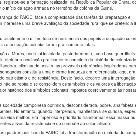
, registou-se a formação realizada, na República Popular da China, d
r o início da ação armada no território da colónia da Guiné.
derança do PAIGC, face à complexidade das tarefas da preparação e
em interesse uma breve avaliação da sociedade rural que se pretendia l
 cruelmente o último foco de resistência dos pepéis à ocupação coloni
a à ocupação colonial foram praticamente totais.
ção a Morés, onde foi instalada, posteriormente, uma base guerrilheir
uiu efetuar a ocultação praticamente completa da história do colonizad
tando-a, eliminando, assim, as prováveis referências inspiradoras par
 sonegadas constituía uma enorme fraqueza em referenciais, logo, era
e patriotismo e de resistência. Deste facto, decorre uma interrogação
 não se repita e se consolidem os símbolos e os valores da libertação
alor histórico dos símbolos coloniais impostos coercivamente às nossa
 sociedade camponesa oprimida, desconsiderada, pobre, analfabeta 
ecentes. No entanto, quando interpelada, manifestava-se curiosa, espe
ma vida melhor. Era imperioso e prioritário transformar essa massa 
ntes ativos da resistência e do combate ao colonialismo.
elos quadros políticos do PAIGC foi a transformação da maioria do cam