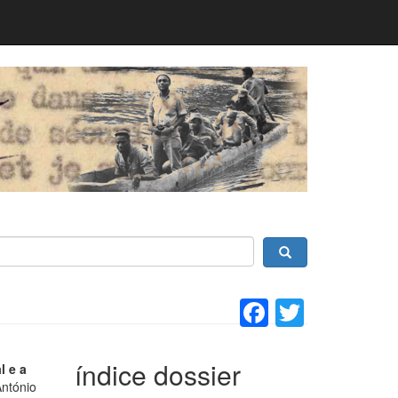
Facebook
Twitter
índice dossier
l e a
António