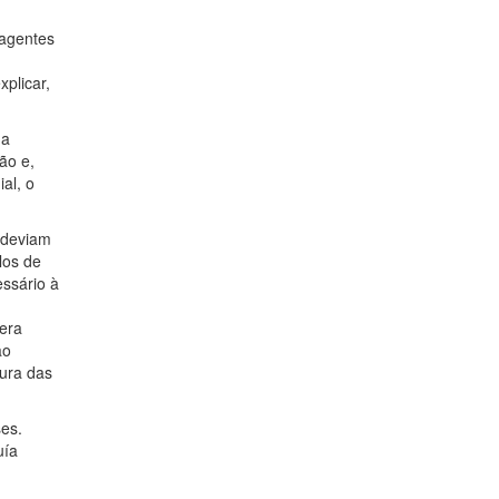
 agentes
xplicar,
da
ão e,
al, o
e deviam
los de
ssário à
 era
ao
tura das
es.
uía