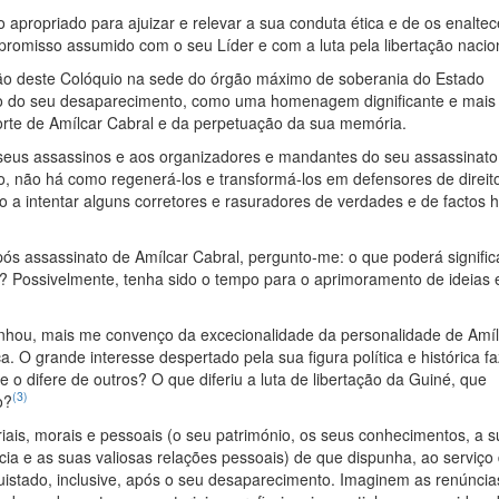
propriado para ajuizar e relevar a sua conduta ética e de os enaltec
ompromisso assumido com o seu Líder e com a luta pela libertação nacio
zação deste Colóquio na sede do órgão máximo de soberania do Estado
io do seu desaparecimento, como uma homenagem dignificante e mai
rte de Amílcar Cabral e da perpetuação da sua memória.
s seus assassinos e aos organizadores e mandantes do seu assassinat
, não há como regenerá-los e transformá-los em defensores de direit
a intentar alguns corretores e rasuradores de verdades e de factos hi
ós assassinato de Amílcar Cabral, pergunto-me: o que poderá signific
 Possivelmente, tenha sido o tempo para o aprimoramento de ideias 
anhou, mais me convenço da excecionalidade da personalidade de Amíl
ca. O grande interesse despertado pela sua figura política e histórica f
 difere de outros? O que diferiu a luta de libertação da Guiné, que
(3)
o?
iais, morais e pessoais (o seu património, os seus conhecimentos, a s
ncia e as suas valiosas relações pessoais) de que dispunha, ao serviço
uistado, inclusive, após o seu desaparecimento. Imaginem as renúncia