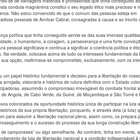
ndo-se de vantagens materiais e profissionais que tinha conseguido ad
esta conduta magnânima constitui o seu legado ético mais precioso e 
ricanos. Não estou convencido de que o comum das pessoas esteja em
dádivas pessoais de Amílcar Cabral, consagradas à causa e ao triunfo 
ança política que tinha conseguido servia-se das suas imensas qualida
osidade, o humanismo, a coragem, a perseverança e uma forte convicç
ra pessoal significava e continua a significar a coerência política e étic
. Na verdade, colocava acima de tudo os interesses fundamentais da 
 a sua opção, reafirmava-se comprometido, exclusivamente, com os int
um papel histórico fundamental e decisivo para a libertação do noss
 arrojada, visionária e histórica de rutura definitiva com o Estado colo
cipadoras, assumindo o compromisso irrevogável do combate frontal 
vos de Angola, de Cabo Verde, da Guiné, de Moçambique e São Tomé e P
ovos colonizados da oportunidade histórica única de participar na luta
istóricos da sua própria libertação, porquanto, é através dela (a luta) 
am para assumir a libertação nacional plena, assim como, os prepara 
rosseguimento e o sucesso do processo da sua longa construção liber
 de camponeses” ou algo semelhante. Ao contrário, tinha em mente, 
undamento da luta de libertação nacional e a condição indispensável à