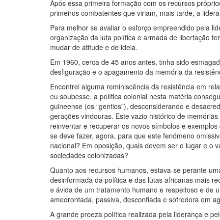
Após essa primeira formação com os recursos próprios
primeiros combatentes que viriam, mais tarde, a lidera
Para melhor se avaliar o esforço empreendido pela li
organização da luta política e armada de libertação t
mudar de atitude e de ideia.
Em 1960, cerca de 45 anos antes, tinha sido esmagado
desfiguração e o apagamento da memória da resistênci
Encontrei alguma reminiscência da resistência em rela
eu soubesse, a política colonial nesta matéria conseg
guineense (os “gentios”), desconsiderando e desacredi
gerações vindouras. Este vazio histórico de memórias
reinventar e recuperar os novos símbolos e exemplos d
se deve fazer, agora, para que este fenómeno omissivo
nacional? Em oposição, quais devem ser o lugar e o v
sociedades colonizadas?
Quanto aos recursos humanos, estava-se perante uma
desinformada da política e das lutas africanas mais r
e ávida de um tratamento humano e respeitoso e de u
amedrontada, passiva, desconfiada e sofredora em age
A grande proeza política realizada pela liderança e p