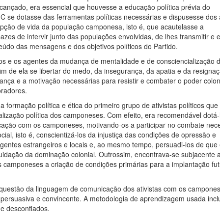
lcançado, era essencial que houvesse a educação política prévia do
C se dotasse das ferramentas políticas necessárias e dispusesse dos
opção de vida da população camponesa, isto é, que acautelasse a
azes de intervir junto das populações envolvidas, de lhes transmitir e e
eúdo das mensagens e dos objetivos políticos do Partido.
ticos e os agentes da mudança de mentalidade e de consciencialização 
m de ela se libertar do medo, da insegurança, da apatia e da resignaç
ança e a motivação necessárias para resistir e combater o poder coloni
oradores.
 formação política e ética do primeiro grupo de ativistas políticos qu
ialização política dos camponeses. Com efeito, era recomendável dotá-
cação com os camponeses, motivando-os a participar no combate nece
ocial, isto é, conscientizá-los da injustiça das condições de opressão e
agentes estrangeiros e locais e, ao mesmo tempo, persuadi-los de que
liquidação da dominação colonial. Outrossim, encontrava-se subjacente 
os camponeses a criação de condições primárias para a implantação fu
 questão da linguagem de comunicação dos ativistas com os campones
 persuasiva e convincente. A metodologia de aprendizagem usada incl
e desconfiados.