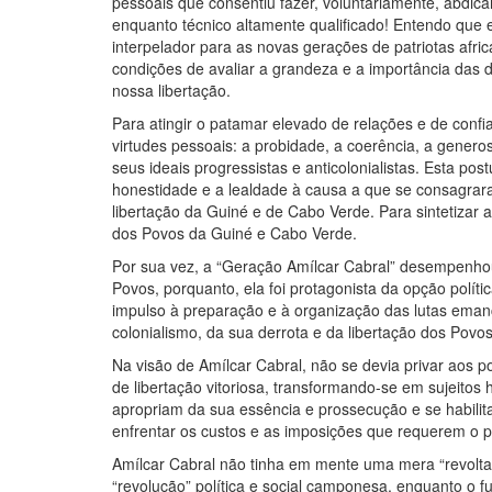
pessoais que consentiu fazer, voluntariamente, abdica
enquanto técnico altamente qualificado! Entendo que 
interpelador para as novas gerações de patriotas af
condições de avaliar a grandeza e a importância das 
nossa libertação.
Para atingir o patamar elevado de relações e de confi
virtudes pessoais: a probidade, a coerência, a gener
seus ideais progressistas e anticolonialistas. Esta postu
honestidade e a lealdade à causa a que se consagrara
libertação da Guiné e de Cabo Verde. Para sintetizar
dos Povos da Guiné e Cabo Verde.
Por sua vez, a “Geração Amílcar Cabral” desempenhou 
Povos, porquanto, ela foi protagonista da opção política
impulso à preparação e à organização das lutas eman
colonialismo, da sua derrota e da libertação dos Po
Na visão de Amílcar Cabral, não se devia privar aos p
de libertação vitoriosa, transformando-se em sujeitos h
apropriam da sua essência e prossecução e se habilit
enfrentar os custos e as imposições que requerem o p
Amílcar Cabral não tinha em mente uma mera “revolta
“revolução” política e social camponesa, enquanto o f