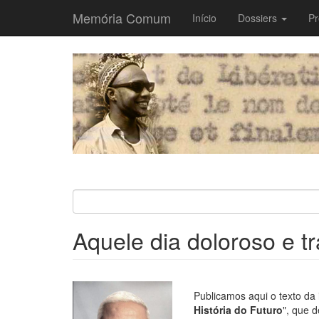
Memória Comum
Main
Início
Dossiers
Pr
navigation
Passar
para
o
conteúdo
principal
Aquele dia doloroso e t
Publicamos aqui o texto da
História do Futuro
", que d