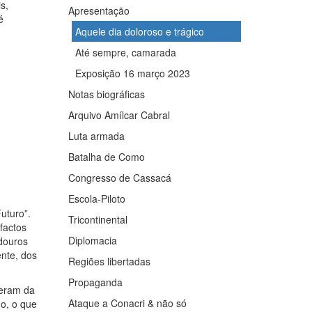
s,
Apresentação
é
Aquele dia doloroso e trágico
Até sempre, camarada
Exposição 16 março 2023
Notas biográficas
Arquivo Amílcar Cabral
Luta armada
Batalha de Como
Congresso de Cassacá
Escola-Piloto
uturo”.
Tricontinental
factos
Diplomacia
adouros
ente, dos
Regiões libertadas
Propaganda
peram da
Ataque a Conacri & não só
o, o que