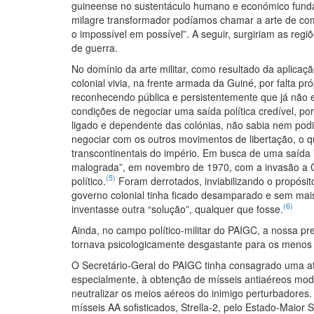
guineense no sustentáculo humano e económico fundame
milagre transformador podíamos chamar a arte de co
o impossível em possível”. A seguir, surgiriam as regi
de guerra.
No domínio da arte militar, como resultado da aplicaç
colonial vivia, na frente armada da Guiné, por falta pró
reconhecendo pública e persistentemente que já não e
condições de negociar uma saída política credível, por
ligado e dependente das colónias, não sabia nem podi
negociar com os outros movimentos de libertação, o que
transcontinentais do império. Em busca de uma saída i
malograda”, em novembro de 1970, com a invasão a Cona
(5)
político.
Foram derrotados, inviabilizando o propósito
governo colonial tinha ficado desamparado e sem mais 
(6)
inventasse outra “solução”, qualquer que fosse.
Ainda, no campo político-militar do PAIGC, a nossa pre
tornava psicologicamente desgastante para os menos co
O Secretário-Geral do PAIGC tinha consagrado uma ate
especialmente, à obtenção de mísseis antiaéreos mode
neutralizar os meios aéreos do inimigo perturbadores.
mísseis AA sofisticados, Strella-2, pelo Estado-Maior 