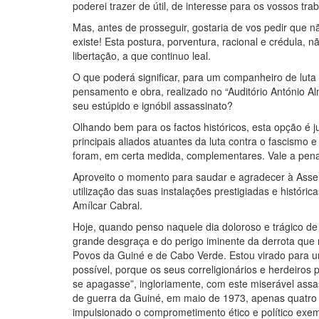
poderei trazer de útil, de interesse para os vossos tr
Mas, antes de prosseguir, gostaria de vos pedir que nã
existe! Esta postura, porventura, racional e crédula,
libertação, a que continuo leal.
O que poderá significar, para um companheiro de luta 
pensamento e obra, realizado no “Auditório António A
seu estúpido e ignóbil assassinato?
Olhando bem para os factos históricos, esta opção é ju
principais aliados atuantes da luta contra o fascismo
foram, em certa medida, complementares. Vale a pena r
Aproveito o momento para saudar e agradecer à Assemb
utilização das suas instalações prestigiadas e histór
Amílcar Cabral.
Hoje, quando penso naquele dia doloroso e trágico d
grande desgraça e do perigo iminente da derrota que
Povos da Guiné e de Cabo Verde. Estou virado para uma 
possível, porque os seus correligionários e herdeiros 
se apagasse”, ingloriamente, com este miserável assassi
de guerra da Guiné, em maio de 1973, apenas quatro 
impulsionado o comprometimento ético e político exe