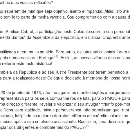
abalhos e as vossas reflexões?
o esperem de mim que seja objetivo, isento e imparcial. Aliás, isto até
 não tem feito parte da minha vivência. Sou comprometido com a causa 
de Amílcar Cabral, a participação neste Colóquio sobre a sua personal
lmeida Santos” da Assembleia da República, em Lisboa, cinquenta ano
stificada e tem muito sentido. Porquanto, as lutas anticoloniais foram 
(1)
 e pela democracia em Portugal
. Assim, as nossas vitórias e os nossos
eiterar este facto histórico!
leia da República e ao seu ilustre Presidente por terem permitido a
icas para a realização deste Colóquio dedicado à memória do nosso heró
e 20 de janeiro de 1973, não me agarro às manifestações amarguradas
 representava para os seus companheiros de luta, para o PAIGC e para
direção diferente: revelar e valorizar o seu invulgar “triunfo pós-mor
políticos, com lealdade, raiva e perseverança, não permitiram que “mo
nato, infligindo as maiores derrotas militares ao exército colonial no 
meses após o seu criminoso assassinato. Resta-me, uma dúvida: o qu
(2)
mplar dos dirigentes e combatentes do PAIGC?