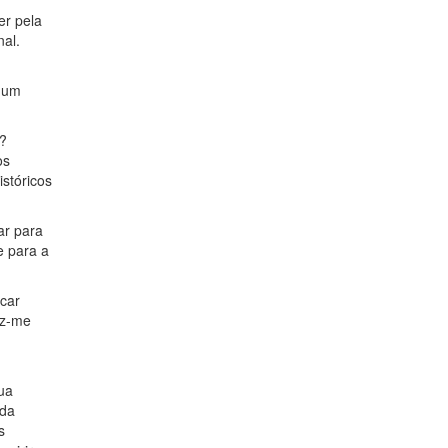
er pela
nal.
s um
o?
os
stóricos
ar para
e para a
car
az-me
ua
 da
s