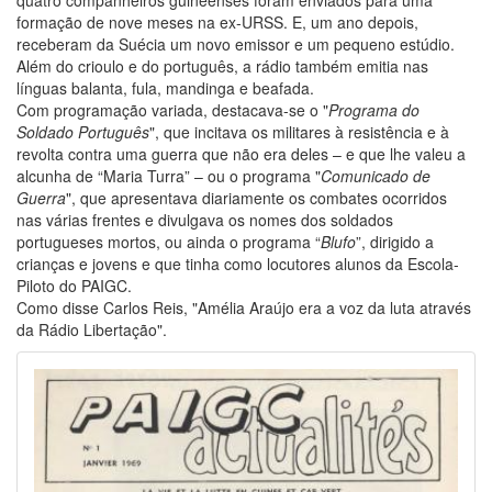
formação de nove meses na ex-URSS. E, um ano depois,
receberam da Suécia um novo emissor e um pequeno estúdio.
Além do crioulo e do português, a rádio também emitia nas
línguas balanta, fula, mandinga e beafada.
Com programação variada, destacava-se o "
Programa do
Soldado Português
", que incitava os militares à resistência e à
revolta contra uma guerra que não era deles – e que lhe valeu a
alcunha de “Maria Turra” – ou o programa "
Comunicado de
Guerra
", que apresentava diariamente os combates ocorridos
nas várias frentes e divulgava os nomes dos soldados
portugueses mortos, ou ainda o programa “
Blufo
”, dirigido a
crianças e jovens e que tinha como locutores alunos da Escola-
Piloto do PAIGC.
Como disse Carlos Reis, "Amélia Araújo era a voz da luta através
da Rádio Libertação".
Image