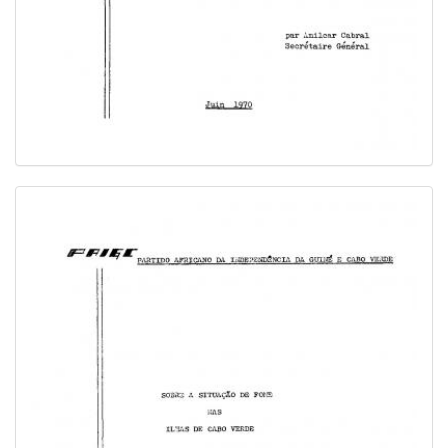
Image