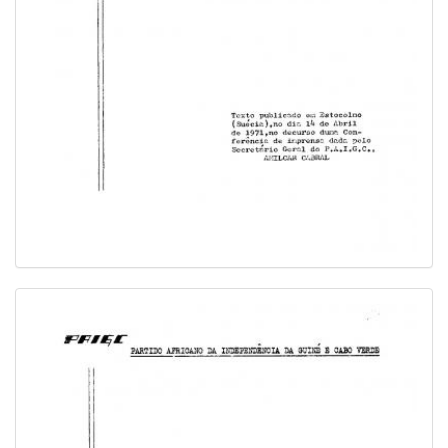
Image