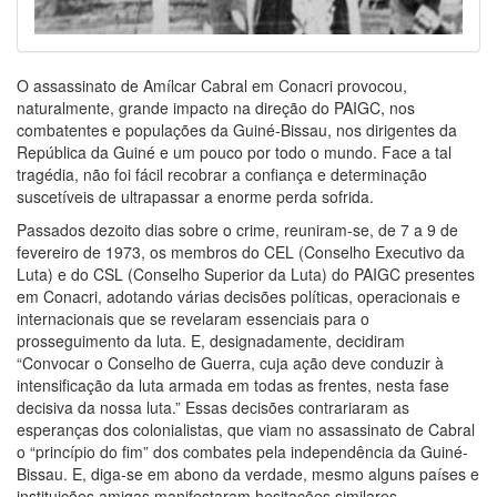
O assassinato de Amílcar Cabral em Conacri provocou,
naturalmente, grande impacto na direção do PAIGC, nos
combatentes e populações da Guiné-Bissau, nos dirigentes da
República da Guiné e um pouco por todo o mundo. Face a tal
tragédia, não foi fácil recobrar a confiança e determinação
suscetíveis de ultrapassar a enorme perda sofrida.
Passados dezoito dias sobre o crime, reuniram-se, de 7 a 9 de
fevereiro de 1973, os membros do CEL (Conselho Executivo da
Luta) e do CSL (Conselho Superior da Luta) do PAIGC presentes
em Conacri, adotando várias decisões políticas, operacionais e
internacionais que se revelaram essenciais para o
prosseguimento da luta. E, designadamente, decidiram
“Convocar o Conselho de Guerra, cuja ação deve conduzir à
intensificação da luta armada em todas as frentes, nesta fase
decisiva da nossa luta.” Essas decisões contrariaram as
esperanças dos colonialistas, que viam no assassinato de Cabral
o “princípio do fim” dos combates pela independência da Guiné-
Bissau. E, diga-se em abono da verdade, mesmo alguns países e
instituições amigas manifestaram hesitações similares.