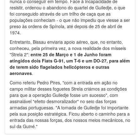
nunca o conseguir em tempo. Face à incapacidade de
resistir, ordenou o abandono do quartel de Guiledje, o que
foi conseguido através de um trilho de caça que as
populações conheciam - o que não impediu que viesse a ser
preso às ordens de Spínola, até depois de 25 de abril de
1974.
Entretanto, Bissau enviaria apoio aéreo, que, no entanto,
conheceu, pela primeira vez, a nova realidade dos mísseis
"Strela 2":
entre 25 de Março e 1 de Junho foram
atingidos dois Fiats G-91, um T-6 e um DO-27, para além
de terem sido flagelados helicópteros e outras
aeronaves
.
Como referiu Pedro Pires, "com a entrada em ação no
campo militar desses foguetes Strela criámos as condições
para que a operação Guiledje fosse um sucesso", com
assinalável "efeito desmoralizador" no seio das forças
armadas portuguesas. "A tomada de Guiledje foi importante
pela sua posição estratégica. Ficou aberto o caminho para a
entrada das nossas forças, dos nossos meios mecânicos, no
sul da Guiné."