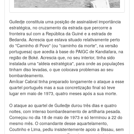
Guiledje constituia uma posição de assinalável importância
estratégica, no cruzamento da estrada que percorre a
fronteira sul com a República da Guiné e a estrada de
Bedanda. Acrescia que estava situado relativamente perto
do "Caminho di Povo" (ou "caminho da morte", na versão
portuguesa) que acedia à base do PAIGC de Kandiafara, na
região de Boké. Acrescia que, no seu interior, tinha sido
instalada uma "aldeia estratégica", para onde as populações
tinham diso levadas, o que colocava problemas ao seu
bombardeamento.
Amílcar Cabral tinha preparado longamente o ataque a esse
quartel português mas a sua concretização final só teve
lugar em maio de 1973, quatro meses após a sua morte.
O ataque ao quartel de Guiledje durou três dias e quatro
noites, com intenso bombardeamento de artilharia pesada.
Começou no dia 18 de maio de 1973 e só terminou a 22 do
mesmo mês. O comandante desse aquartelamento,
Coutinho e Lima, pediu insistentemente apoio a Bissau, sem