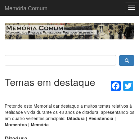
Memória Comum
Tog
nav
Passar
para
o
conteúdo
principal
Temas em destaque
Fac
T
Pretende este Memorial dar destaque a muitos temas relativos à
realidade vivida durante os 48 anos de ditadura, apresentando-os
em quatro vertentes principais:
Ditadura | Resistência |
Momentos | Memória
.
Ditadura