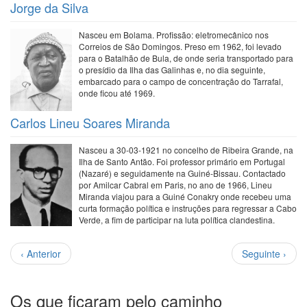
Jorge da Silva
Nasceu em Bolama. Profissão: eletromecânico nos
Correios de São Domingos. Preso em 1962, foi levado
para o Batalhão de Bula, de onde seria transportado para
o presídio da Ilha das Galinhas e, no dia seguinte,
embarcado para o campo de concentração do Tarrafal,
onde ficou até 1969.
Carlos Lineu Soares Miranda
Nasceu a 30-03-1921 no concelho de Ribeira Grande, na
Ilha de Santo Antão. Foi professor primário em Portugal
(Nazaré) e seguidamente na Guiné-Bissau. Contactado
por Amilcar Cabral em Paris, no ano de 1966, Lineu
Miranda viajou para a Guiné Conakry onde recebeu uma
curta formação política e instruções para regressar a Cabo
Verde, a fim de participar na luta política clandestina.
Paginação
Página
Próxima
‹ Anterior
Seguinte ›
anterior
página
Os que ficaram pelo caminho