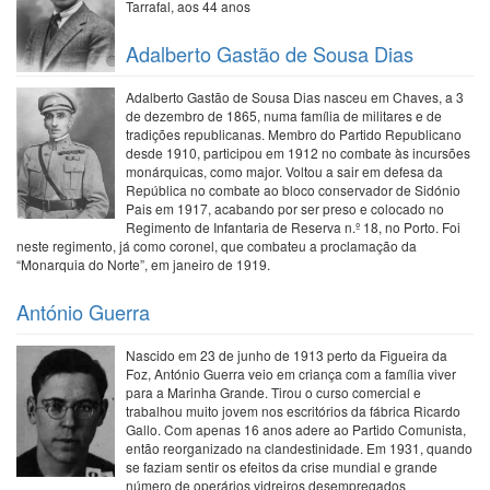
Tarrafal, aos 44 anos
Adalberto Gastão de Sousa Dias
Adalberto Gastão de Sousa Dias nasceu em Chaves, a 3
de dezembro de 1865, numa família de militares e de
tradições republicanas. Membro do Partido Republicano
desde 1910, participou em 1912 no combate às incursões
monárquicas, como major. Voltou a sair em defesa da
República no combate ao bloco conservador de Sidónio
Pais em 1917, acabando por ser preso e colocado no
Regimento de Infantaria de Reserva n.º 18, no Porto. Foi
neste regimento, já como coronel, que combateu a proclamação da
“Monarquia do Norte”, em janeiro de 1919.
António Guerra
Nascido em 23 de junho de 1913 perto da Figueira da
Foz, António Guerra veio em criança com a família viver
para a Marinha Grande. Tirou o curso comercial e
trabalhou muito jovem nos escritórios da fábrica Ricardo
Gallo. Com apenas 16 anos adere ao Partido Comunista,
então reorganizado na clandestinidade. Em 1931, quando
se faziam sentir os efeitos da crise mundial e grande
número de operários vidreiros desempregados