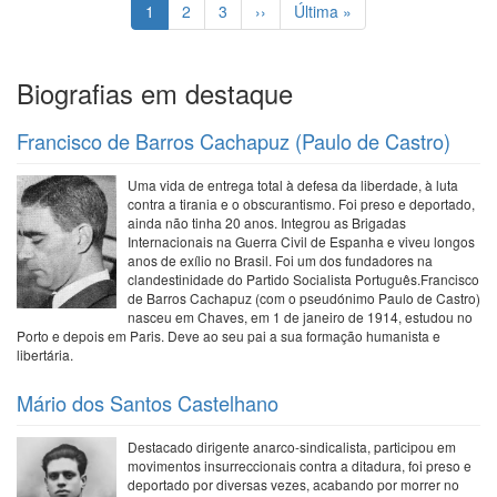
Página
1
Page
2
Page
3
Próxima
››
Última
Última »
atual
página
página
Biografias em destaque
Francisco de Barros Cachapuz (Paulo de Castro)
Uma vida de entrega total à defesa da liberdade, à luta
contra a tirania e o obscurantismo. Foi preso e deportado,
ainda não tinha 20 anos. Integrou as Brigadas
Internacionais na Guerra Civil de Espanha e viveu longos
anos de exílio no Brasil. Foi um dos fundadores na
clandestinidade do Partido Socialista Português.Francisco
de Barros Cachapuz (com o pseudónimo Paulo de Castro)
nasceu em Chaves, em 1 de janeiro de 1914, estudou no
Porto e depois em Paris. Deve ao seu pai a sua formação humanista e
libertária.
Mário dos Santos Castelhano
Destacado dirigente anarco-sindicalista, participou em
movimentos insurreccionais contra a ditadura, foi preso e
deportado por diversas vezes, acabando por morrer no